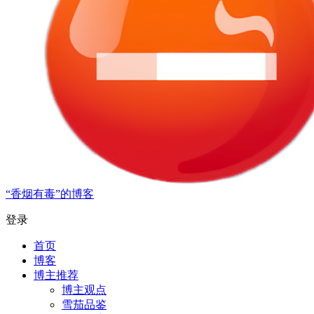
“香烟有毒”的博客
登录
首页
博客
博主推荐
博主观点
雪茄品鉴