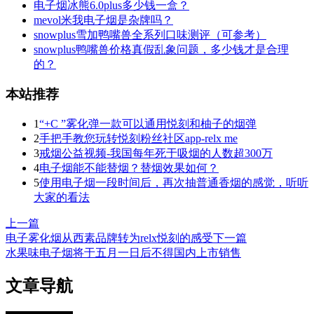
电子烟冰熊6.0plus多少钱一盒？
mevol米我电子烟是杂牌吗？
snowplus雪加鸭嘴兽全系列口味测评（可参考）
snowplus鸭嘴兽价格真假乱象问题，多少钱才是合理
的？
本站推荐
1
“+C ”雾化弹一款可以通用悦刻和柚子的烟弹
2
手把手教您玩转悦刻粉丝社区app-relx me
3
戒烟公益视频-我国每年死于吸烟的人数超300万
4
电子烟能不能替烟？替烟效果如何？
5
使用电子烟一段时间后，再次抽普通香烟的感觉，听听
大家的看法
上一篇
电子雾化烟从西素品牌转为relx悦刻的感受
下一篇
水果味电子烟将于五月一日后不得国内上市销售
文章导航