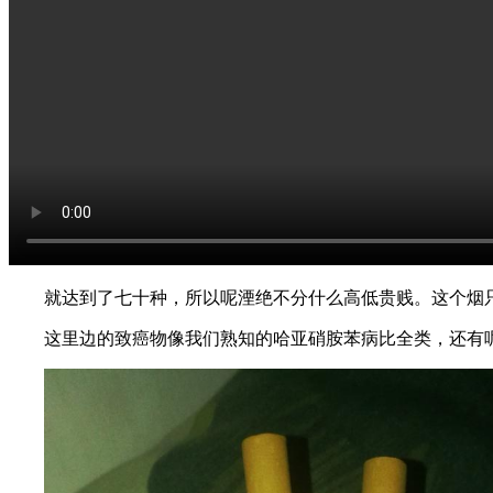
就达到了七十种，所以呢湮绝不分什么高低贵贱。这个烟
这里边的致癌物像我们熟知的哈亚硝胺苯病比全类，还有