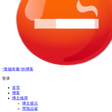
“香烟有毒”的博客
登录
首页
博客
博主推荐
博主观点
雪茄品鉴