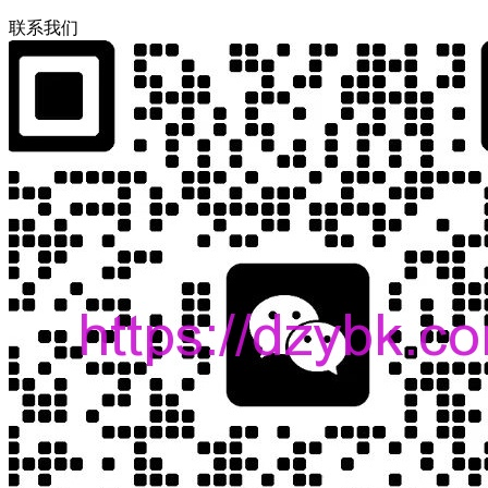
联
系
我
们