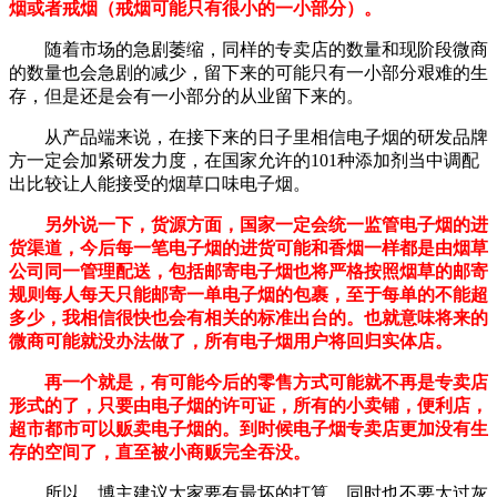
烟或者戒烟（戒烟可能只有很小的一小部分）。
随着市场的急剧萎缩，同样的专卖店的数量和现阶段微商
的数量也会急剧的减少，留下来的可能只有一小部分艰难的生
存，但是还是会有一小部分的从业留下来的。
从产品端来说，在接下来的日子里相信电子烟的研发品牌
方一定会加紧研发力度，在国家允许的101种添加剂当中调配
出比较让人能接受的烟草口味电子烟。
另外说一下，货源方面，国家一定会统一监管电子烟的进
货渠道，今后每一笔电子烟的进货可能和香烟一样都是由烟草
公司同一管理配送，包括邮寄电子烟也将严格按照烟草的邮寄
规则每人每天只能邮寄一单电子烟的包裹，至于每单的不能超
多少，我相信很快也会有相关的标准出台的。也就意味将来的
微商可能就没办法做了，所有电子烟用户将回归实体店。
再一个就是，有可能今后的零售方式可能就不再是专卖店
形式的了，只要由电子烟的许可证，所有的小卖铺，便利店，
超市都市可以贩卖电子烟的。到时候电子烟专卖店更加没有生
存的空间了，直至被小商贩完全吞没。
所以，博主建议大家要有最坏的打算，同时也不要太过灰