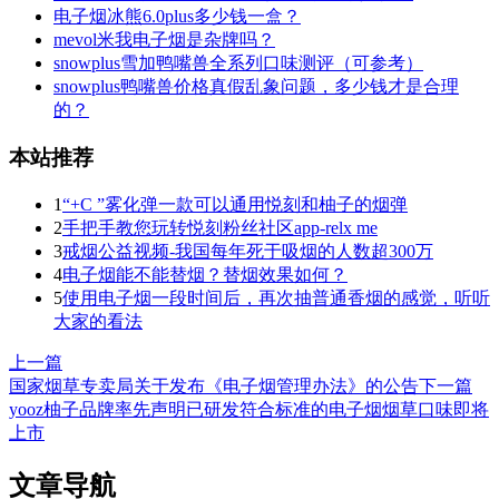
电子烟冰熊6.0plus多少钱一盒？
mevol米我电子烟是杂牌吗？
snowplus雪加鸭嘴兽全系列口味测评（可参考）
snowplus鸭嘴兽价格真假乱象问题，多少钱才是合理
的？
本站推荐
1
“+C ”雾化弹一款可以通用悦刻和柚子的烟弹
2
手把手教您玩转悦刻粉丝社区app-relx me
3
戒烟公益视频-我国每年死于吸烟的人数超300万
4
电子烟能不能替烟？替烟效果如何？
5
使用电子烟一段时间后，再次抽普通香烟的感觉，听听
大家的看法
上一篇
国家烟草专卖局关于发布《电子烟管理办法》的公告
下一篇
yooz柚子品牌率先声明已研发符合标准的电子烟烟草口味即将
上市
文章导航