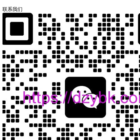
联
系
我
们