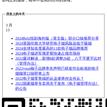
郁纯正的烟香，根本不会闻到任何的杂味。
历史上的今天
3 月
13
2024
Relx悦刻海外版（英文版）部分口味推荐分享
2024
英国伦敦大学研究电子烟风险远低于吸烟
2024
全球知名度最高的11款电子烟品牌推荐
2024
电子烟进军俄罗斯快速占领市场份
2022
最详解读：新增8处调整26处，八千字逐字比对
《管理办法》
2022
yooz柚子品牌率先声明已研发符合标准的电子
烟烟草口味即将上市
2022
电子烟零售端的从业者将何去何从？
2022
国家烟草专卖局关于发布《电子烟管理办法》
的公告