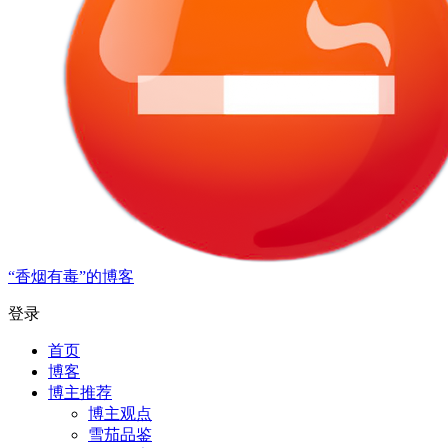
“香烟有毒”的博客
登录
首页
博客
博主推荐
博主观点
雪茄品鉴