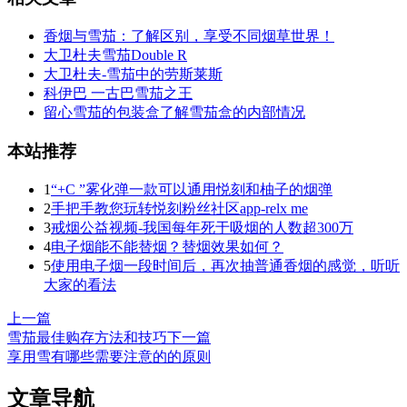
香烟与雪茄：了解区别，享受不同烟草世界！
大卫杜夫雪茄Double R
大卫杜夫-雪茄中的劳斯莱斯
科伊巴 一古巴雪茄之王
留心雪茄的包装盒了解雪茄盒的内部情况
本站推荐
1
“+C ”雾化弹一款可以通用悦刻和柚子的烟弹
2
手把手教您玩转悦刻粉丝社区app-relx me
3
戒烟公益视频-我国每年死于吸烟的人数超300万
4
电子烟能不能替烟？替烟效果如何？
5
使用电子烟一段时间后，再次抽普通香烟的感觉，听听
大家的看法
上一篇
雪茄最佳购存方法和技巧
下一篇
享用雪有哪些需要注意的的原则
文章导航