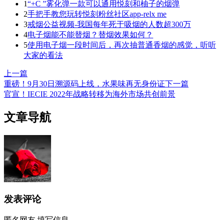
1
“+C ”雾化弹一款可以通用悦刻和柚子的烟弹
2
手把手教您玩转悦刻粉丝社区app-relx me
3
戒烟公益视频-我国每年死于吸烟的人数超300万
4
电子烟能不能替烟？替烟效果如何？
5
使用电子烟一段时间后，再次抽普通香烟的感觉，听听
大家的看法
上一篇
重磅！9月30日溯源码上线，水果味再无身份证
下一篇
官宣！IECIE 2022年战略转移为海外市场共创前景
文章导航
发表评论
匿名网友
填写信息