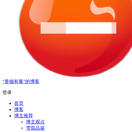
“香烟有毒”的博客
登录
首页
博客
博主推荐
博主观点
雪茄品鉴