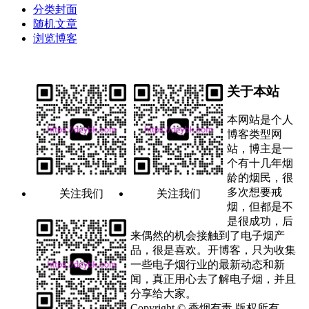
分类封面
随机文章
浏览博客
关于本站
本网站是个人
博客类型网
站，博主是一
个有十几年烟
龄的烟民，很
多次想要戒
关注我们
关注我们
烟，但都是不
是很成功，后
来偶然的机会接触到了电子烟产
品，很是喜欢。开博客，只为收集
一些电子烟行业的最新动态和新
闻，真正用心去了解电子烟，并且
分享给大家。
Copyright © 香烟有毒 版权所有.