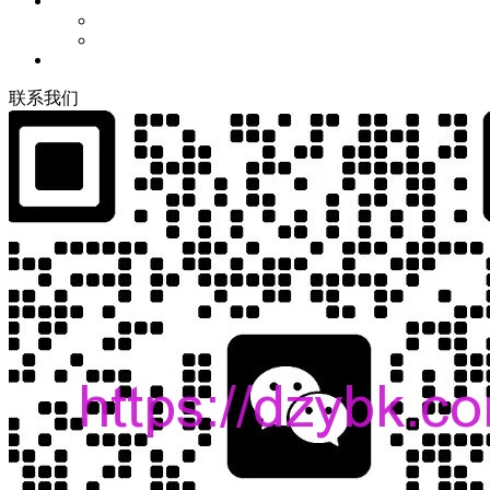
联
系
我
们