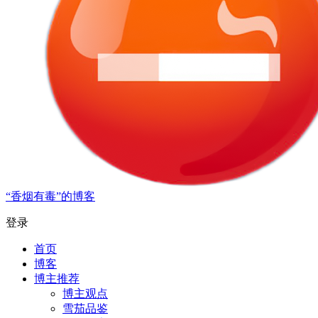
“香烟有毒”的博客
登录
首页
博客
博主推荐
博主观点
雪茄品鉴