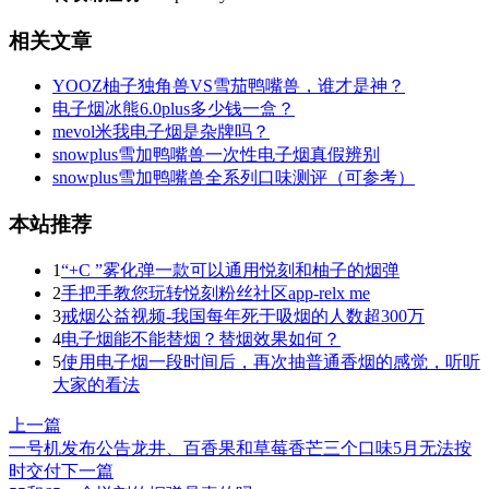
相关文章
YOOZ柚子独角兽VS雪茄鸭嘴兽，谁才是神？
电子烟冰熊6.0plus多少钱一盒？
mevol米我电子烟是杂牌吗？
snowplus雪加鸭嘴兽一次性电子烟真假辨别
snowplus雪加鸭嘴兽全系列口味测评（可参考）
本站推荐
1
“+C ”雾化弹一款可以通用悦刻和柚子的烟弹
2
手把手教您玩转悦刻粉丝社区app-relx me
3
戒烟公益视频-我国每年死于吸烟的人数超300万
4
电子烟能不能替烟？替烟效果如何？
5
使用电子烟一段时间后，再次抽普通香烟的感觉，听听
大家的看法
上一篇
一号机发布公告龙井、百香果和草莓香芒三个口味5月无法按
时交付
下一篇