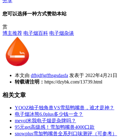
分享
您可以选择一种方式赞助本站
赏
博主推荐
电子烟百科
电子烟杂谈
本文由
dfhjdfjgffhsgsdasfa
发表于 2022年4月21日
转载请注明：
https://dzybk.com/13739.html
相关文章
YOOZ柚子独角兽VS雪茄鸭嘴兽，谁才是神？
电子烟冰熊6.0plus多少钱一盒？
mevol米我电子烟是杂牌吗？
95元get高级感！雪加鸭嘴兽4000口款
snowplus雪加鸭嘴兽全系列口味测评（可参考）