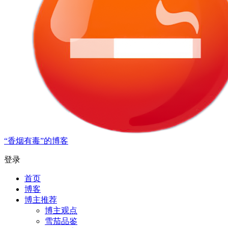
“香烟有毒”的博客
登录
首页
博客
博主推荐
博主观点
雪茄品鉴