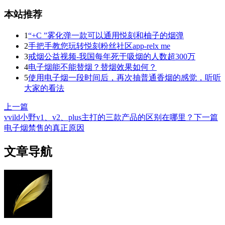
本站推荐
1
“+C ”雾化弹一款可以通用悦刻和柚子的烟弹
2
手把手教您玩转悦刻粉丝社区app-relx me
3
戒烟公益视频-我国每年死于吸烟的人数超300万
4
电子烟能不能替烟？替烟效果如何？
5
使用电子烟一段时间后，再次抽普通香烟的感觉，听听
大家的看法
上一篇
vvild小野v1、v2、plus主打的三款产品的区别在哪里？
下一篇
电子烟禁售的真正原因
文章导航