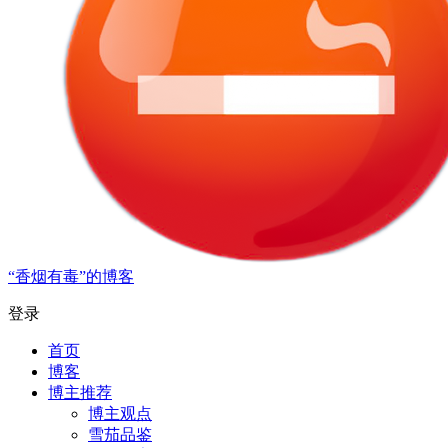
“香烟有毒”的博客
登录
首页
博客
博主推荐
博主观点
雪茄品鉴