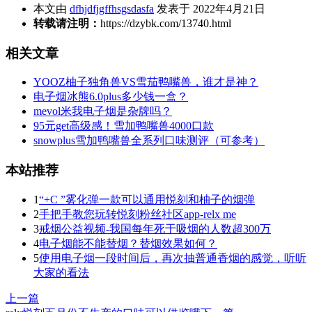
本文由
dfhjdfjgffhsgsdasfa
发表于 2022年4月21日
转载请注明：
https://dzybk.com/13740.html
相关文章
YOOZ柚子独角兽VS雪茄鸭嘴兽，谁才是神？
电子烟冰熊6.0plus多少钱一盒？
mevol米我电子烟是杂牌吗？
95元get高级感！雪加鸭嘴兽4000口款
snowplus雪加鸭嘴兽全系列口味测评（可参考）
本站推荐
1
“+C ”雾化弹一款可以通用悦刻和柚子的烟弹
2
手把手教您玩转悦刻粉丝社区app-relx me
3
戒烟公益视频-我国每年死于吸烟的人数超300万
4
电子烟能不能替烟？替烟效果如何？
5
使用电子烟一段时间后，再次抽普通香烟的感觉，听听
大家的看法
上一篇