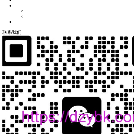
联
系
我
们