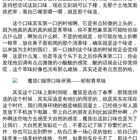
及待想尝试这款口味，现在立刻就可以下楼，去那个土地里面
抓把草，塞自己嘴里嚼一嚼，就是那个味道。
这个口味其实第一口的时候啊。它是有点轻微的上头的，
因为他真的真的真的就是青草味，你不要想象里面可能给你加
点什么甜，啊加点什么鲜。不是的他就是，你可能在地上折断
一根草，放在鼻子面前闻的那个清香味，确实就是这个味道，
以米饭为主时的我们，第一口抽到这个味道的时候肯定会觉得
啊，这是什么鬼，但是等这个头下去之后你再来第二口，你会
发现他后调有点点微微的小酸酸的感觉，酸的话就会让你觉得
哎，这个草味好像也没有那么难抽，其实还是有点意思的哈。
其实这个口味上新时间呢，魔笛是选在了春季，那我觉得
选的这个时候，其实应该是有他们的用意的，就是其实在现在
这个时代，我们周身环绕的都是钢筋混凝土，已经很少有人愿
意放下手机放下电脑，带上自己的朋友去到比如说野外啊，户
外啊这些地方去感受大自然的感觉，魔笛出这款口味也是为了
让我们，大自然更加贴近一点，不要忘记了除了你繁忙的工
作，你也可以去到野外，给自己来一场心灵的放松，给自己的
味觉来一场美妙的体验。当然，如果你实在去不了，那这个口