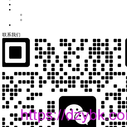
联
系
我
们