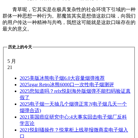
青草呢，它其实是在极具复杂性的社会环境下引域的一种
群体一种思想一种行为。那魔笛其实是想借这款口味，向我们
的用户传达一种精神与共鸣，我想这可能就是这款口味存在的
最大的意义。
历史上的今天
5 月
21
2025
美版冰熊电子烟6.0大容量烟弹推荐
2025
zgar Retro冰熊6000口一次性电子烟测评
2025
您知道吗？relx悦刻海外版烟弹不能扫码验证真
假了
2025
电子烟一天抽几个烟弹正常?(电子烟几天一个
烟弹合适)
2021
英国癌症研究中心:4大事实回击电子烟厂反科
学言论
2021
悦刻骚操作？悦掌柜上线举报微商卖电子烟入
口