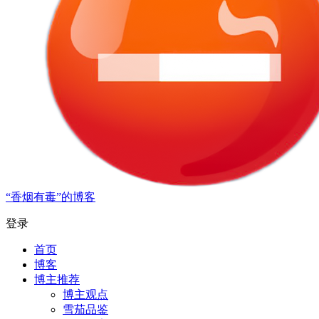
“香烟有毒”的博客
登录
首页
博客
博主推荐
博主观点
雪茄品鉴