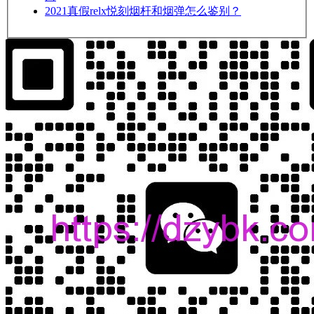
2021
真假relx悦刻烟杆和烟弹怎么鉴别？