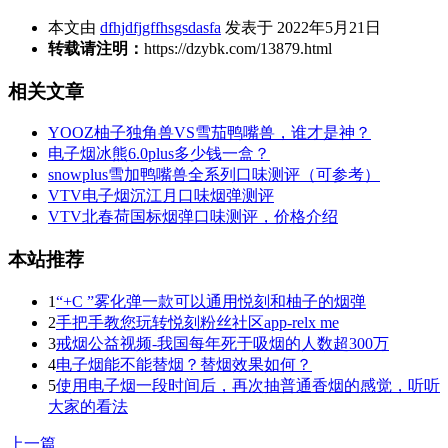
本文由
dfhjdfjgffhsgsdasfa
发表于 2022年5月21日
转载请注明：
https://dzybk.com/13879.html
相关文章
YOOZ柚子独角兽VS雪茄鸭嘴兽，谁才是神？
电子烟冰熊6.0plus多少钱一盒？
snowplus雪加鸭嘴兽全系列口味测评（可参考）
VTV电子烟沉江月口味烟弹测评
VTV北春荷国标烟弹口味测评，价格介绍
本站推荐
1
“+C ”雾化弹一款可以通用悦刻和柚子的烟弹
2
手把手教您玩转悦刻粉丝社区app-relx me
3
戒烟公益视频-我国每年死于吸烟的人数超300万
4
电子烟能不能替烟？替烟效果如何？
5
使用电子烟一段时间后，再次抽普通香烟的感觉，听听
大家的看法
上一篇