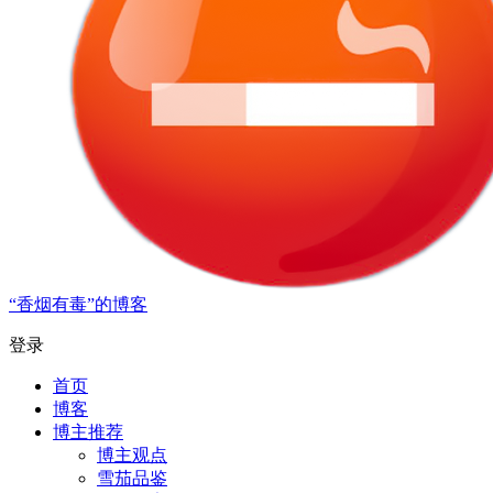
“香烟有毒”的博客
登录
首页
博客
博主推荐
博主观点
雪茄品鉴