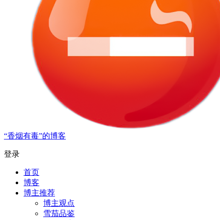
“香烟有毒”的博客
登录
首页
博客
博主推荐
博主观点
雪茄品鉴