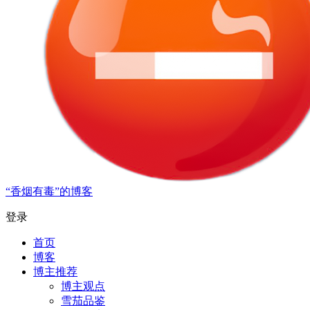
“香烟有毒”的博客
登录
首页
博客
博主推荐
博主观点
雪茄品鉴