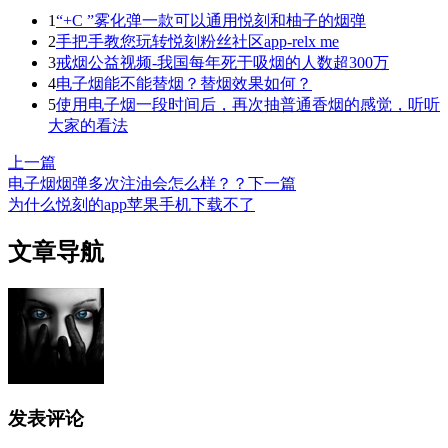
1
“+C ”雾化弹一款可以通用悦刻和柚子的烟弹
2
手把手教您玩转悦刻粉丝社区app-relx me
3
戒烟公益视频-我国每年死于吸烟的人数超300万
4
电子烟能不能替烟？替烟效果如何？
5
使用电子烟一段时间后，再次抽普通香烟的感觉，听听
大家的看法
上一篇
电子烟烟弹多次注油会怎么样？？
下一篇
为什么悦刻的app苹果手机下载不了
文章导航
发表评论