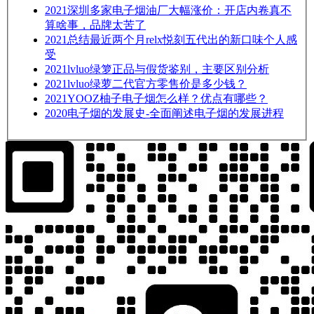
2021
深圳多家电子烟油厂大幅涨价：开店内卷真不
算啥事，品牌太苦了
2021
总结最近两个月relx悦刻五代出的新口味个人感
受
2021
lvluo绿箩正品与假货鉴别，主要区别分析
2021
lvluo绿萝二代官方零售价是多少钱？
2021
YOOZ柚子电子烟怎么样？优点有哪些？
2020
电子烟的发展史-全面阐述电子烟的发展进程