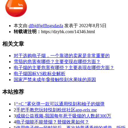
本文由
dfhjdfjgffhsgsdasfa
发表于 2022年8月5日
转载请注明：
https://dzybk.com/14346.html
相关文章
对于选购电子烟，一个靠谱的卖家是非常重要的
雪茄的危害有哪些？主要变现在哪些方面？
电子烟的主要危害有哪些？主要表现在哪些方面？
电子烟国标VS欧标全解析
国家严禁未成年🔞接触悦刻水果味的原因
本站推荐
1
“+C ”雾化弹一款可以通用悦刻和柚子的烟弹
2
手把手教您玩转悦刻粉丝社区app-relx me
3
戒烟公益视频-我国每年死于吸烟的人数超300万
4
电子烟能不能替烟？替烟效果如何？
5
使用电子烟一段时间后，再次抽普通香烟的感觉，听听