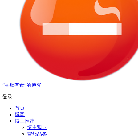
“香烟有毒”的博客
登录
首页
博客
博主推荐
博主观点
雪茄品鉴