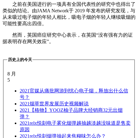
之前在美国进行的一项具有全国代表性的研究中也得出了
类似的结论。由JAMA Network于 2019 年发布的研究发现，与
从未吸过电子烟的年轻人相比，吸电子烟的年轻人继续吸烟的
可能性要高出四倍。
然而，英国癌症研究中心表示，在英国“没有强有力的证
据表明存在网关效应”。
历史上的今天
8 月
5
2021
官媒从痛批网游到忧心电子烟，释放出什么信
号？
2021
烟草世界发展历史视频解说
2021
【格物】YOOZ柚子品牌大经销商32元出烟
弹？
2021
relx悦刻电子雾化烟弹越抽越淡越没味道是售卖
原因
2021
relx悦刻烟弹抽起来焦糊味怎么办？