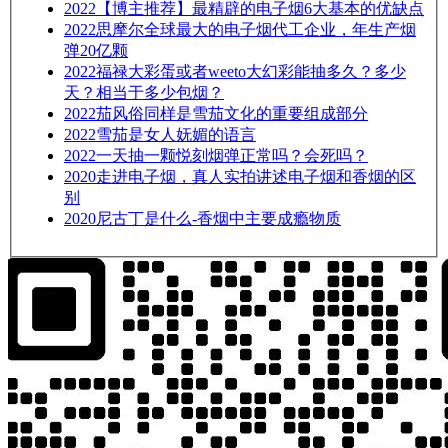
2022
【博主推荐】最精辟的电子烟6大基本的优缺点
2022
思摩尔全球最大的电子烟代工企业，年生产烟
弹20亿颗
2022
福禄大彩蛋或者weeto大幻彩能抽多久？多少
天？相当于多少包烟？
2022
茄风俗同样是雪茄文化的重要组成部分
2022
雪茄是女人妩媚的语言
2022
一天抽一颗悦刻烟弹正常吗？会死吗？
2020
走进电子烟，真人实拍讲述电子烟和香烟的区
别
2020
尼古丁是什么-香烟中主要成瘾物质