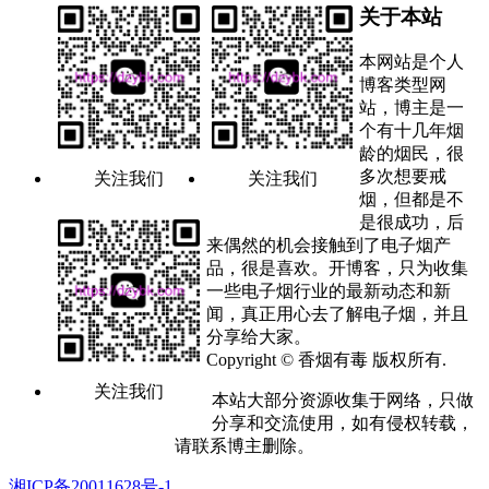
关于本站
本网站是个人
博客类型网
站，博主是一
个有十几年烟
龄的烟民，很
多次想要戒
关注我们
关注我们
烟，但都是不
是很成功，后
来偶然的机会接触到了电子烟产
品，很是喜欢。开博客，只为收集
一些电子烟行业的最新动态和新
闻，真正用心去了解电子烟，并且
分享给大家。
Copyright © 香烟有毒 版权所有.
关注我们
本站大部分资源收集于网络，只做
分享和交流使用，如有侵权转载，
请联系博主删除。
湘ICP备20011628号-1