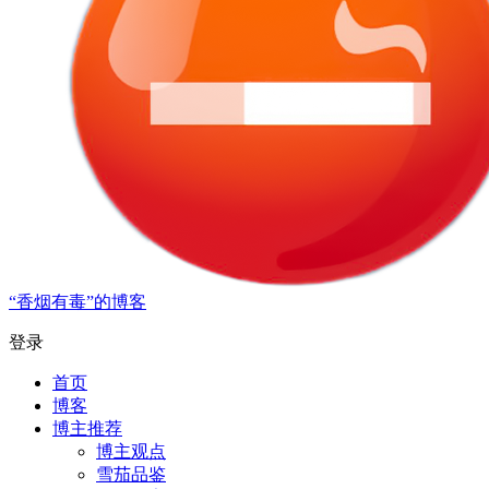
“香烟有毒”的博客
登录
首页
博客
博主推荐
博主观点
雪茄品鉴