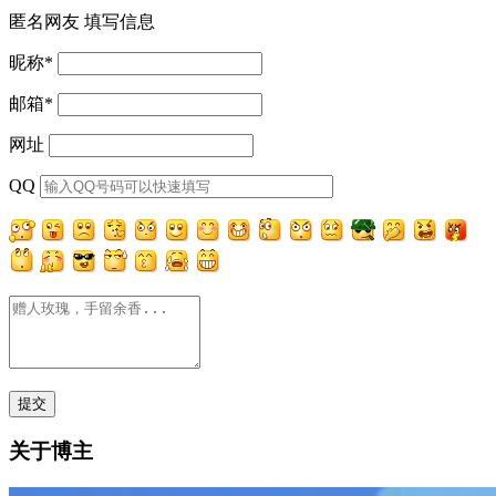
匿名网友
填写信息
昵称
*
邮箱
*
网址
QQ
关于博主