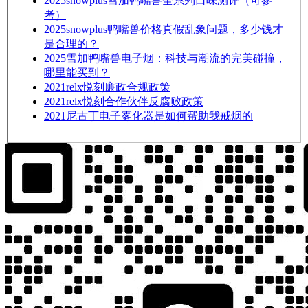
2025
snowplus雪加鸭嘴兽全系列口味测评（可参
考）
2025
snowplus鸭嘴兽价格真假乱象问题，多少钱才
是合理的？
2025
雪加鸭嘴兽电子烟：科技与潮流的完美碰撞，
哪里能买到？
2021
relx悦刻廉政合规政策
2021
relx悦刻合作伙伴反腐败政策
2021
尼古丁电子雾化器是如何帮助我戒烟的