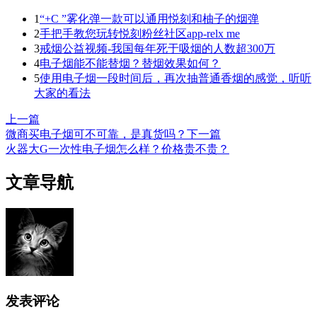
1
“+C ”雾化弹一款可以通用悦刻和柚子的烟弹
2
手把手教您玩转悦刻粉丝社区app-relx me
3
戒烟公益视频-我国每年死于吸烟的人数超300万
4
电子烟能不能替烟？替烟效果如何？
5
使用电子烟一段时间后，再次抽普通香烟的感觉，听听
大家的看法
上一篇
微商买电子烟可不可靠，是真货吗？
下一篇
火器大G一次性电子烟怎么样？价格贵不贵？
文章导航
发表评论