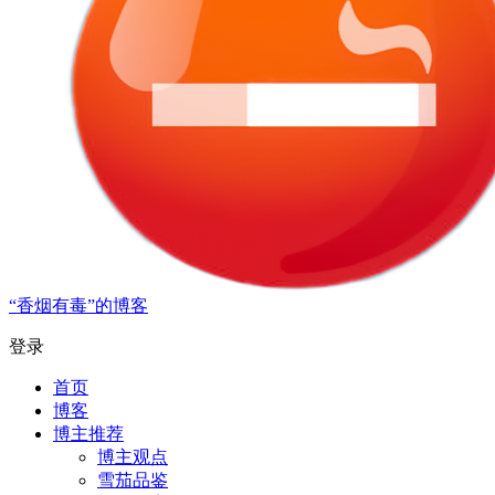
“香烟有毒”的博客
登录
首页
博客
博主推荐
博主观点
雪茄品鉴