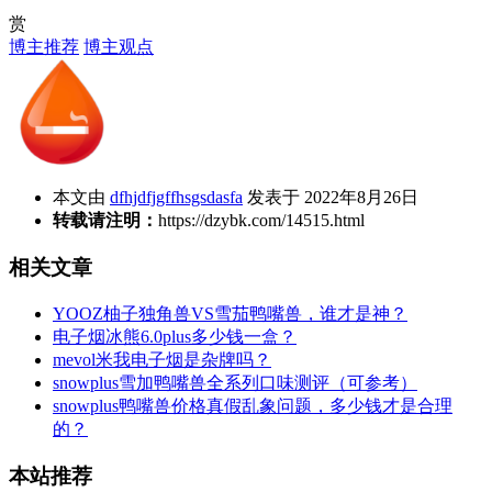
赏
博主推荐
博主观点
本文由
dfhjdfjgffhsgsdasfa
发表于 2022年8月26日
转载请注明：
https://dzybk.com/14515.html
相关文章
YOOZ柚子独角兽VS雪茄鸭嘴兽，谁才是神？
电子烟冰熊6.0plus多少钱一盒？
mevol米我电子烟是杂牌吗？
snowplus雪加鸭嘴兽全系列口味测评（可参考）
snowplus鸭嘴兽价格真假乱象问题，多少钱才是合理
的？
本站推荐