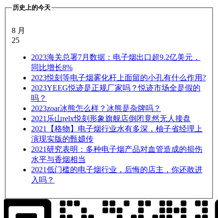
历史上的今天
8 月
25
2023
海关总署7月数据：电子烟出口超9.2亿美元，
同比增长8%
2023
悦刻等电子烟雾化杆上面留的小孔有什么作用?
2023
YEEG悦迹是正规厂家吗？悦迹市场全是假的
吗？
2023
zoar冰熊怎么样？冰熊是杂牌吗？
2021
乐山relx悦刻形象旗舰店倒闭竟然无人接盘
2021
【格物】电子烟行业水有多深，柚子省经理上
演现实版的甄嬛传
2021
研究表明：多种电子烟产品对血管造成的损伤
水平与香烟相当
2021
低门槛的电子烟行业，后悔的店主，你还敢进
入吗？