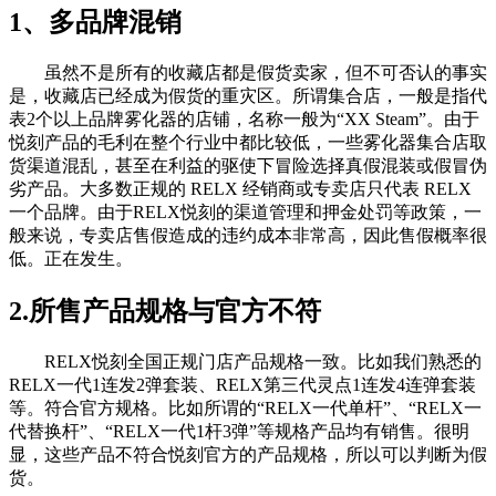
1、多品牌混销
虽然不是所有的收藏店都是假货卖家，但不可否认的事实
是，收藏店已经成为假货的重灾区。所谓集合店，一般是指代
表2个以上品牌雾化器的店铺，名称一般为“XX Steam”。由于
悦刻产品的毛利在整个行业中都比较低，一些雾化器集合店取
货渠道混乱，甚至在利益的驱使下冒险选择真假混装或假冒伪
劣产品。大多数正规的 RELX 经销商或专卖店只代表 RELX
一个品牌。由于RELX悦刻的渠道管理和押金处罚等政策，一
般来说，专卖店售假造成的违约成本非常高，因此售假概率很
低。正在发生。
2.所售产品规格与官方不符
RELX悦刻全国正规门店产品规格一致。比如我们熟悉的
RELX一代1连发2弹套装、RELX第三代灵点1连发4连弹套装
等。符合官方规格。比如所谓的“RELX一代单杆”、“RELX一
代替换杆”、“RELX一代1杆3弹”等规格产品均有销售。很明
显，这些产品不符合悦刻官方的产品规格，所以可以判断为假
货。