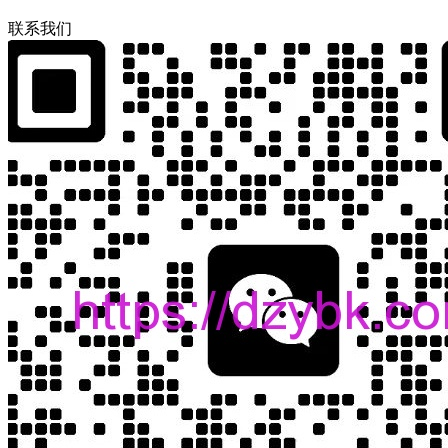
联
系
我
们