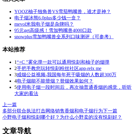
YOOZ柚子独角兽VS雪茄鸭嘴兽，谁才是神？
电子烟冰熊6.0plus多少钱一盒？
mevol米我电子烟是杂牌吗？
95元get高级感！雪加鸭嘴兽4000口款
snowplus雪加鸭嘴兽全系列口味测评（可参考）
本站推荐
1
“+C ”雾化弹一款可以通用悦刻和柚子的烟弹
2
手把手教您玩转悦刻粉丝社区app-relx me
3
戒烟公益视频-我国每年死于吸烟的人数超300万
4
电子烟能不能替烟？替烟效果如何？
5
使用电子烟一段时间后，再次抽普通香烟的感觉，听听
大家的看法
上一篇
多部分联合执法打击网络销售香烟和电子烟行为
下一篇
小野电子烟和悦刻哪个好？为什么小野卖的没有悦刻好？
文章导航