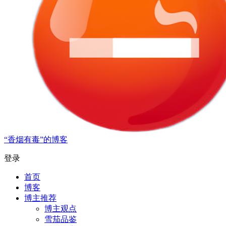
“香烟有毒”的博客
登录
首页
博客
博主推荐
博主观点
雪茄品鉴