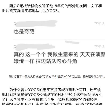
随后C老板给格物发送了他19年初的部分朋友圈，文字和
图片确实真情实感地认可过YOOZ。
为什么曾经YOOZ的忠实支持者现在翻店MOTI，还气愤
地找到格物曝光YOOZ公司现在的种种行径？这中间到底发生
了什么？其中不乏有搞政治斗争下掉拓店200家的原省经理、
被举报后公报私仇口头取消C老板市代资格、造谣C老板“强迫