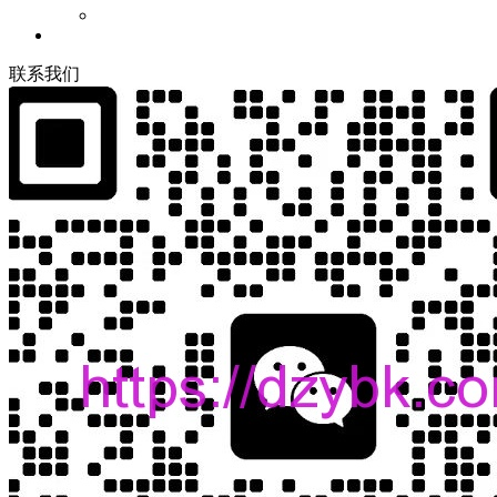
联
系
我
们