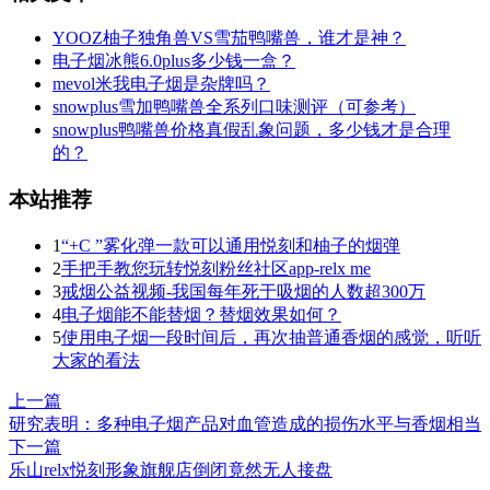
YOOZ柚子独角兽VS雪茄鸭嘴兽，谁才是神？
电子烟冰熊6.0plus多少钱一盒？
mevol米我电子烟是杂牌吗？
snowplus雪加鸭嘴兽全系列口味测评（可参考）
snowplus鸭嘴兽价格真假乱象问题，多少钱才是合理
的？
本站推荐
1
“+C ”雾化弹一款可以通用悦刻和柚子的烟弹
2
手把手教您玩转悦刻粉丝社区app-relx me
3
戒烟公益视频-我国每年死于吸烟的人数超300万
4
电子烟能不能替烟？替烟效果如何？
5
使用电子烟一段时间后，再次抽普通香烟的感觉，听听
大家的看法
上一篇
研究表明：多种电子烟产品对血管造成的损伤水平与香烟相当
下一篇
乐山relx悦刻形象旗舰店倒闭竟然无人接盘