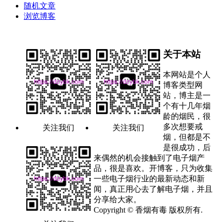
随机文章
浏览博客
关于本站
本网站是个人
博客类型网
站，博主是一
个有十几年烟
龄的烟民，很
多次想要戒
关注我们
关注我们
烟，但都是不
是很成功，后
来偶然的机会接触到了电子烟产
品，很是喜欢。开博客，只为收集
一些电子烟行业的最新动态和新
闻，真正用心去了解电子烟，并且
分享给大家。
Copyright © 香烟有毒 版权所有.