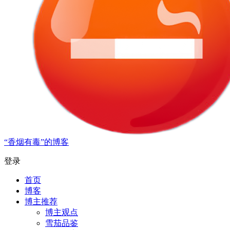
“香烟有毒”的博客
登录
首页
博客
博主推荐
博主观点
雪茄品鉴