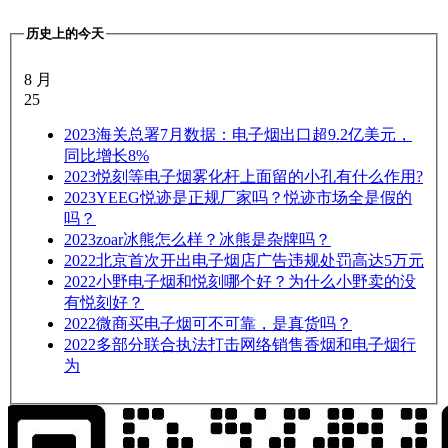
历史上的今天
8 月
25
2023
海关总署7月数据：电子烟出口超9.2亿美元，
同比增长8%
2023
悦刻等电子烟雾化杆上面留的小孔有什么作用?
2023
YEEG悦迹是正规厂家吗？悦迹市场全是假的
吗？
2023
zoar冰熊怎么样？冰熊是杂牌吗？
2022
北京首次开出电子烟店广告违规处罚高达5万元
2022
小野电子烟和悦刻哪个好？为什么小野卖的没
有悦刻好？
2022
微商买电子烟可不可靠，是真货吗？
2022
多部分联合执法打击网络销售香烟和电子烟行
为