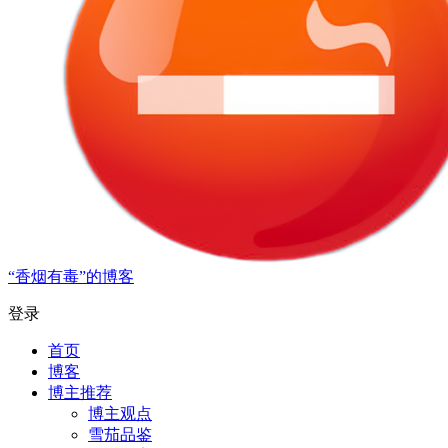
“香烟有毒”的博客
登录
首页
博客
博主推荐
博主观点
雪茄品鉴