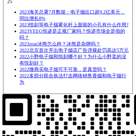
25
2023
海关总署7月数据：电子烟出口超9.2亿美元，
同比增长8%
2023
悦刻等电子烟雾化杆上面留的小孔有什么作用?
2023
YEEG悦迹是正规厂家吗？悦迹市场全是假的
吗？
2023
zoar冰熊怎么样？冰熊是杂牌吗？
2022
北京首次开出电子烟店广告违规处罚高达5万元
2022
小野电子烟和悦刻哪个好？为什么小野卖的没
有悦刻好？
2022
微商买电子烟可不可靠，是真货吗？
2022
多部分联合执法打击网络销售香烟和电子烟行
为