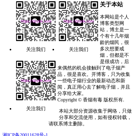
关于本站
本网站是个人
博客类型网
站，博主是一
个有十几年烟
龄的烟民，很
多次想要戒
关注我们
关注我们
烟，但都是不
是很成功，后
来偶然的机会接触到了电子烟产
品，很是喜欢。开博客，只为收集
一些电子烟行业的最新动态和新
闻，真正用心去了解电子烟，并且
分享给大家。
Copyright © 香烟有毒 版权所有.
关注我们
本站大部分资源收集于网络，只做
分享和交流使用，如有侵权转载，
请联系博主删除。
湘ICP备20011628号-1