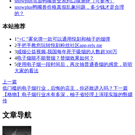
snowplus雪加鸭嘴兽全系列口味测评（可参考）
snowplus鸭嘴兽价格真假乱象问题，多少钱才是合理
的？
本站推荐
1
“+C ”雾化弹一款可以通用悦刻和柚子的烟弹
2
手把手教您玩转悦刻粉丝社区app-relx me
3
戒烟公益视频-我国每年死于吸烟的人数超300万
4
电子烟能不能替烟？替烟效果如何？
5
使用电子烟一段时间后，再次抽普通香烟的感觉，听听
大家的看法
上一篇
低门槛的电子烟行业，后悔的店主，你还敢进入吗？
下一篇
【格物】电子烟行业水有多深，柚子省经理上演现实版的甄嬛
传
文章导航