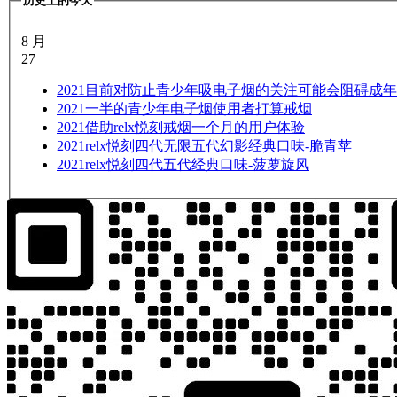
历史上的今天
8 月
27
2021
目前对防止青少年吸电子烟的关注可能会阻碍成年
2021
一半的青少年电子烟使用者打算戒烟
2021
借助relx悦刻戒烟一个月的用户体验
2021
relx悦刻四代无限五代幻影经典口味-脆青苹
2021
relx悦刻四代五代经典口味-菠萝旋风