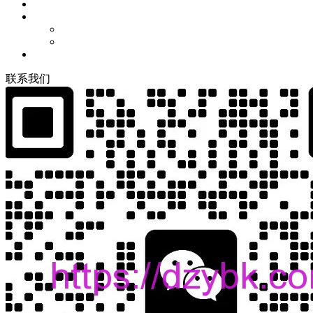
联
系
我
们