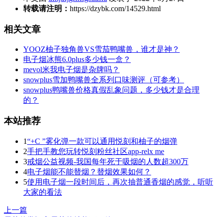
转载请注明：
https://dzybk.com/14529.html
相关文章
YOOZ柚子独角兽VS雪茄鸭嘴兽，谁才是神？
电子烟冰熊6.0plus多少钱一盒？
mevol米我电子烟是杂牌吗？
snowplus雪加鸭嘴兽全系列口味测评（可参考）
snowplus鸭嘴兽价格真假乱象问题，多少钱才是合理
的？
本站推荐
1
“+C ”雾化弹一款可以通用悦刻和柚子的烟弹
2
手把手教您玩转悦刻粉丝社区app-relx me
3
戒烟公益视频-我国每年死于吸烟的人数超300万
4
电子烟能不能替烟？替烟效果如何？
5
使用电子烟一段时间后，再次抽普通香烟的感觉，听听
大家的看法
上一篇