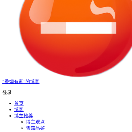
“香烟有毒”的博客
登录
首页
博客
博主推荐
博主观点
雪茄品鉴