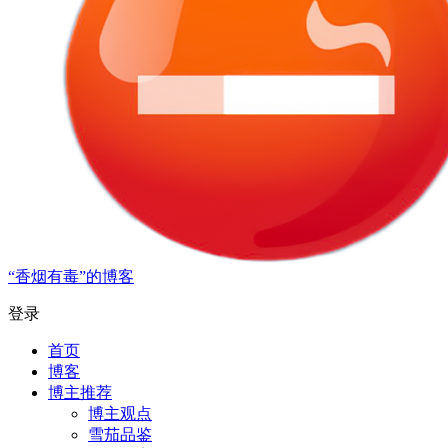
“香烟有毒”的博客
登录
首页
博客
博主推荐
博主观点
雪茄品鉴