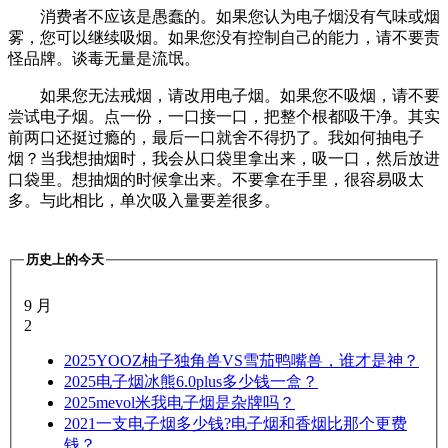
消费者不应该是愚蠢的。如果您认为电子烟没有气味或烟
雾，您可以继续吸烟。如果您没有控制自己的能力，请不要责
怪品牌。谈毒无量是流氓。
如果您无法戒烟，请改用电子烟。如果您不吸烟，请不要
尝试电子烟。点一份，一口接一口，把整个根都吸干净。其实
前两口还挺过瘾的，最后一口就舍不得扔了。我如何抽电子
烟？当我想抽烟时，我会从口袋里拿出来，吸一口，然后放进
口袋里。想抽烟的时候拿出来。不要拿在手里，很容易吸太
多。与此相比，单次吸入量要差很多。
历史上的今天
9 月
2
2025
YOOZ柚子独角兽VS雪茄鸭嘴兽，谁才是神？
2025
电子烟冰熊6.0plus多少钱一盒？
2025
mevol米我电子烟是杂牌吗？
2021
一支电子烟多少钱?电子烟和香烟比那个更费
钱？