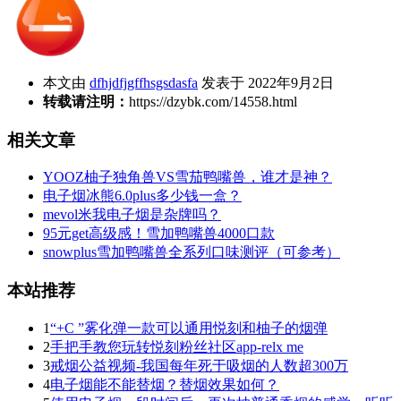
本文由
dfhjdfjgffhsgsdasfa
发表于 2022年9月2日
转载请注明：
https://dzybk.com/14558.html
相关文章
YOOZ柚子独角兽VS雪茄鸭嘴兽，谁才是神？
电子烟冰熊6.0plus多少钱一盒？
mevol米我电子烟是杂牌吗？
95元get高级感！雪加鸭嘴兽4000口款
snowplus雪加鸭嘴兽全系列口味测评（可参考）
本站推荐
1
“+C ”雾化弹一款可以通用悦刻和柚子的烟弹
2
手把手教您玩转悦刻粉丝社区app-relx me
3
戒烟公益视频-我国每年死于吸烟的人数超300万
4
电子烟能不能替烟？替烟效果如何？