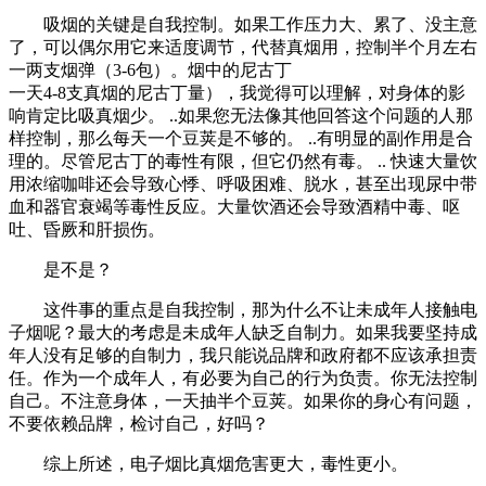
吸烟的关键是自我控制。如果工作压力大、累了、没主意
了，可以偶尔用它来适度调节，代替真烟用，控制半个月左右
一两支烟弹（3-6包）。烟中的尼古丁
一天4-8支真烟的尼古丁量），我觉得可以理解，对身体的影
响肯定比吸真烟少。 ..如果您无法像其他回答这个问题的人那
样控制，那么每天一个豆荚是不够的。 ..有明显的副作用是合
理的。尽管尼古丁的毒性有限，但它仍然有毒。 .. 快速大量饮
用浓缩咖啡还会导致心悸、呼吸困难、脱水，甚至出现尿中带
血和器官衰竭等毒性反应。大量饮酒还会导致酒精中毒、呕
吐、昏厥和肝损伤。
是不是？
这件事的重点是自我控制，那为什么不让未成年人接触电
子烟呢？最大的考虑是未成年人缺乏自制力。如果我要坚持成
年人没有足够的自制力，我只能说品牌和政府都不应该承担责
任。作为一个成年人，有必要为自己的行为负责。你无法控制
自己。不注意身体，一天抽半个豆荚。如果你的身心有问题，
不要依赖品牌，检讨自己，好吗？
综上所述，电子烟比真烟危害更大，毒性更小。