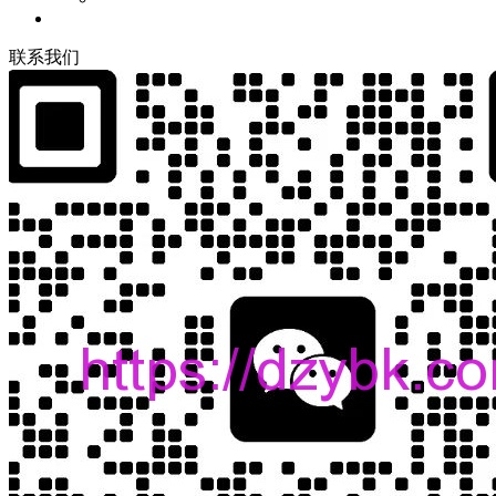
联
系
我
们