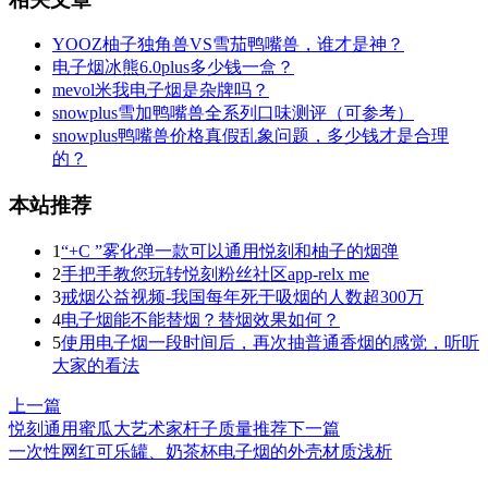
YOOZ柚子独角兽VS雪茄鸭嘴兽，谁才是神？
电子烟冰熊6.0plus多少钱一盒？
mevol米我电子烟是杂牌吗？
snowplus雪加鸭嘴兽全系列口味测评（可参考）
snowplus鸭嘴兽价格真假乱象问题，多少钱才是合理
的？
本站推荐
1
“+C ”雾化弹一款可以通用悦刻和柚子的烟弹
2
手把手教您玩转悦刻粉丝社区app-relx me
3
戒烟公益视频-我国每年死于吸烟的人数超300万
4
电子烟能不能替烟？替烟效果如何？
5
使用电子烟一段时间后，再次抽普通香烟的感觉，听听
大家的看法
上一篇
悦刻通用蜜瓜大艺术家杆子质量推荐
下一篇
一次性网红可乐罐、奶茶杯电子烟的外壳材质浅析