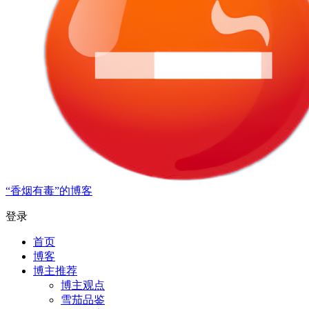
“香烟有毒”的博客
登录
首页
博客
博主推荐
博主观点
雪茄品鉴