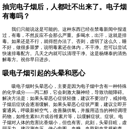
抽完电子烟后，人都吐不出来了。电子烟
有毒吗？
我们只能说这是可能的。这种东西已经在禁毒新闻中报道
过，有毒，不然反应不会那么严重。多喝水，出汗，这就是排
毒。如果还是不行，就得想办法了。否则，虚弱了这么久，睡
不好，做很多噩梦，说明毒素还在体内，不干净。您可以尝试
快速排毒配方。几天之内就可以清理干净。这是杨继泰的清热
解毒方。祝你早日进步。
吸电子烟引起的头晕和恶心
吸电子烟时头晕恶心，主要是因为电子烟中含有一种特殊
的化学成分——丙二醇，它会刺激大脑神经，导致功能障碍。
解决方法是：如果头晕恶心症状轻微，建议不要治疗，戒掉电
子烟后症状会逐渐缓解。如果头晕恶心症状严重，建议立即开
窗通风，呼吸新鲜空气，改善脑供氧，并服用适当的神经调理
药物，如维生素B1片或谷维素片等，以缓解症状。症状。电
子烟对人体的危害比香烟小，但也有害。此刻，头晕目眩，虚
弱无力。建议测血压，做心电图、血糖、血脂和血常规检查，