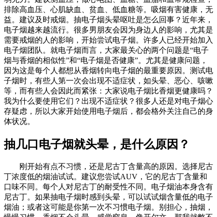
排除高血压、心肌缺血、贫血、低血糖等。吸烟有害健康，无
益。建议及时戒烟。抽电子烟头晕呕吐是怎么回事？近年来，
电子烟越来越流行。很多男朋友会因为身边人的影响，尤其是
需要戒烟的人的影响，开始尝试电子烟。许多人已经开始加入
电子烟团队。就电子烟而言，大家最关心的两个问题是“电子
烟与香烟的相似性”和“电子烟是否健康”。尤其是健康问题，
因为这是每个人都想从香烟转向电子烟的最重要原因。测试电
子烟时，有些人第一次会出现不适症状，如头晕、恶心、咳嗽
等，而有些人会因此而紧张：大家说电子烟比香烟更健康吗？
我为什么要使用它们？出现不适症状？很多人还是对电子烟心
存疑虑，所以大家开始使用电子烟后，都会格外关注自己的身
体状况。
抽几口电子烟就头晕，是什么原因？
刚开始有点不习惯，还是尼古丁含量高的原因。选择尼古
丁浓度低的烟油试试。建议您尝试AUV，它的尼古丁含量和
口味不同。每个人对尼古丁的耐受性不同。电子烟油本身含有
尼古丁。如果抽电子烟时感到头晕，可以试试烟含量低的电子
烟油；或者这可能是你第一次不习惯电子烟。别担心，抽烟，