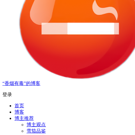
“香烟有毒”的博客
登录
首页
博客
博主推荐
博主观点
雪茄品鉴