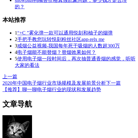
snowplus鸭嘴兽价格真假乱象问题，多少钱才是合理
的？
本站推荐
1
“+C ”雾化弹一款可以通用悦刻和柚子的烟弹
2
手把手教您玩转悦刻粉丝社区app-relx me
3
戒烟公益视频-我国每年死于吸烟的人数超300万
4
电子烟能不能替烟？替烟效果如何？
5
使用电子烟一段时间后，再次抽普通香烟的感觉，听听
大家的看法
上一篇
2020年中国电子烟行业市场规模及发展前景分析
下一篇
【推荐】聊一聊电子烟行业的现状和发展趋势
文章导航