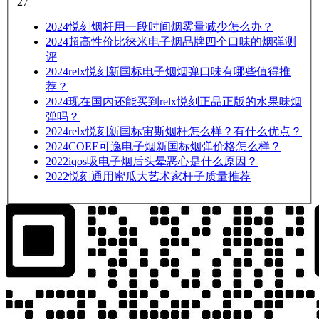
27
2024
悦刻烟杆用一段时间烟雾量减少怎么办？
2024
超高性价比徕米电子烟品牌四个口味的烟弹测
评
2024
relx悦刻新国标电子烟烟弹口味有哪些值得推
荐？
2024
现在国内还能买到relx悦刻正品正版的水果味烟
弹吗？
2024
relx悦刻新国标宙斯烟杆怎么样？有什么优点？
2024
COEE可逸电子烟新国标烟弹价格怎么样？
2022
iqos吸电子烟后头晕恶心是什么原因？
2022
悦刻通用蜜瓜大艺术家杆子质量推荐