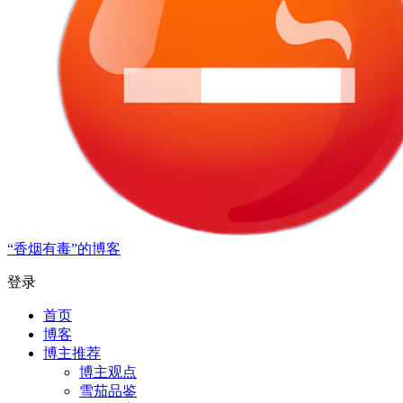
“香烟有毒”的博客
登录
首页
博客
博主推荐
博主观点
雪茄品鉴