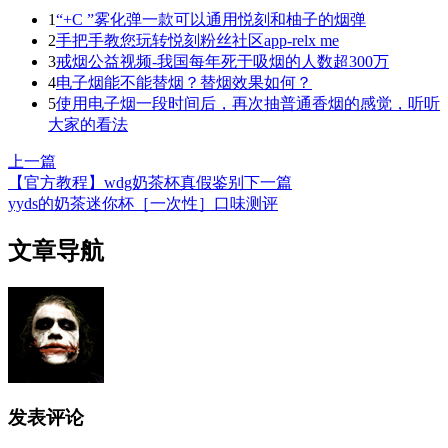
1
“+C ”雾化弹一款可以通用悦刻和柚子的烟弹
2
手把手教您玩转悦刻粉丝社区app-relx me
3
戒烟公益视频-我国每年死于吸烟的人数超300万
4
电子烟能不能替烟？替烟效果如何？
5
使用电子烟一段时间后，再次抽普通香烟的感觉，听听
大家的看法
上一篇
【官方教程】wdg奶茶杯真假鉴别
下一篇
yyds的奶茶迷你杯［一次性］口味测评
文章导航
发表评论