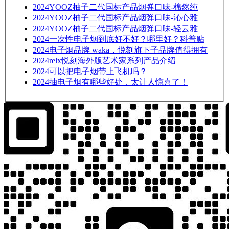
2024
YOOZ柚子二代国标产品烟弹口味-棉然纯
2024
YOOZ柚子二代国标产品烟弹口味-沁心雅
2024
YOOZ柚子二代国标产品烟弹口味-轻云雅
2024
一次性电子烟到底好不好？哪里好？科普贴
2024
电子烟品牌 waka，悦刻旗下子品牌值得拥有
2024
relx悦刻海外版艺术家系列产品介绍
2024
可以把电子烟带上飞机吗？
2024
抽电子烟有哪些好处，太让人惊喜了！