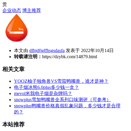
赏
企业动态
博主推荐
本文由
dfhjdfjgffhsgsdasfa
发表于 2022年10月14日
转载请注明：
https://dzybk.com/14879.html
相关文章
YOOZ柚子独角兽VS雪茄鸭嘴兽，谁才是神？
电子烟冰熊6.0plus多少钱一盒？
mevol米我电子烟是杂牌吗？
snowplus雪加鸭嘴兽全系列口味测评（可参考）
snowplus鸭嘴兽价格真假乱象问题，多少钱才是合理
的？
本站推荐