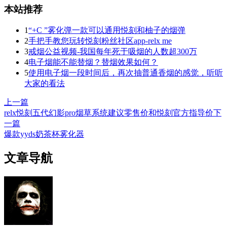
本站推荐
1
“+C ”雾化弹一款可以通用悦刻和柚子的烟弹
2
手把手教您玩转悦刻粉丝社区app-relx me
3
戒烟公益视频-我国每年死于吸烟的人数超300万
4
电子烟能不能替烟？替烟效果如何？
5
使用电子烟一段时间后，再次抽普通香烟的感觉，听听
大家的看法
上一篇
relx悦刻五代幻影pro烟草系统建议零售价和悦刻官方指导价
下
一篇
爆款yyds奶茶杯雾化器
文章导航