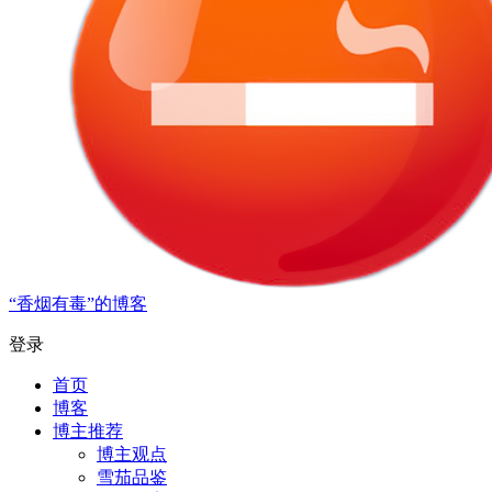
“香烟有毒”的博客
登录
首页
博客
博主推荐
博主观点
雪茄品鉴