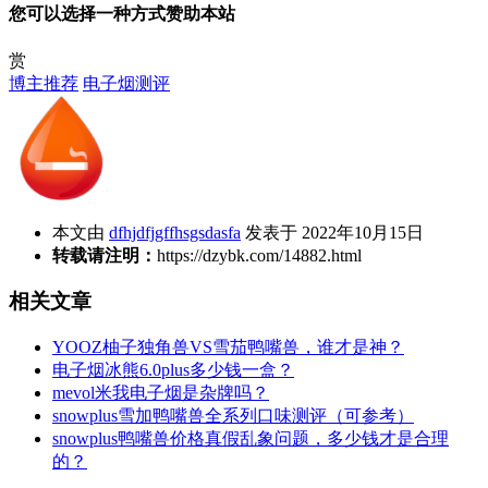
您可以选择一种方式赞助本站
赏
博主推荐
电子烟测评
本文由
dfhjdfjgffhsgsdasfa
发表于 2022年10月15日
转载请注明：
https://dzybk.com/14882.html
相关文章
YOOZ柚子独角兽VS雪茄鸭嘴兽，谁才是神？
电子烟冰熊6.0plus多少钱一盒？
mevol米我电子烟是杂牌吗？
snowplus雪加鸭嘴兽全系列口味测评（可参考）
snowplus鸭嘴兽价格真假乱象问题，多少钱才是合理
的？