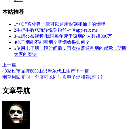
本站推荐
1
“+C ”雾化弹一款可以通用悦刻和柚子的烟弹
2
手把手教您玩转悦刻粉丝社区app-relx me
3
戒烟公益视频-我国每年死于吸烟的人数超300万
4
电子烟能不能替烟？替烟效果如何？
5
使用电子烟一段时间后，再次抽普通香烟的感觉，听听
大家的看法
上一篇
43家过审品牌80%由思摩尔代工生产
下一篇
烟草局回复同一个店可以同时卖电子烟和卷烟吗？
文章导航