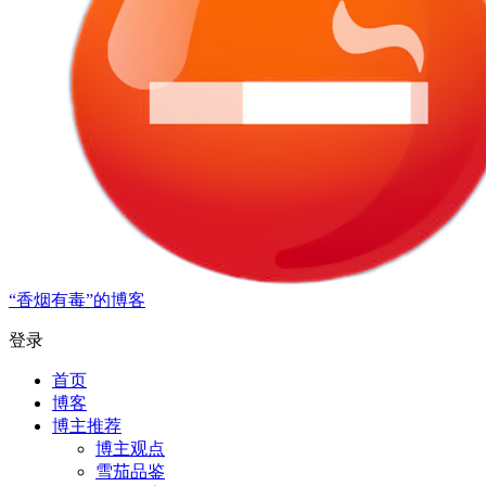
“香烟有毒”的博客
登录
首页
博客
博主推荐
博主观点
雪茄品鉴