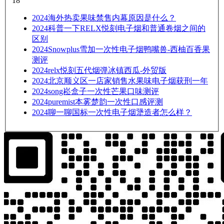
18
2024
海外热卖果味禁售内幕原因是什么？
2024
科普一下RELX悦刻电子烟和普通卷烟之间的
区别
2024
Snowplus雪加一次性电子烟鸭嘴兽-西柚百香果
测评
2024
relx悦刻五代烟弹冰镇西瓜-外贸版
2024
北京顺义区一店家销售水果味电子烟获刑一年
2024
song崧盒子一次性芒果口味测评
2024
puremist本雾楚韵一次性口感评测
2024
聊一聊国标一次性电子烟犟造者怎么样？