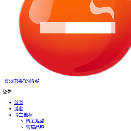
“香烟有毒”的博客
登录
首页
博客
博主推荐
博主观点
雪茄品鉴