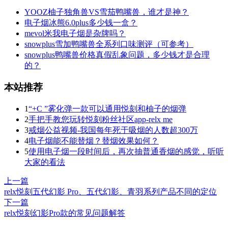
YOOZ柚子独角兽VS雪茄鸭嘴兽，谁才是神？
电子烟冰熊6.0plus多少钱一盒？
mevol米我电子烟是杂牌吗？
snowplus雪加鸭嘴兽全系列口味测评（可参考）
snowplus鸭嘴兽价格真假乱象问题，多少钱才是合理
的？
本站推荐
1
“+C ”雾化弹一款可以通用悦刻和柚子的烟弹
2
手把手教您玩转悦刻粉丝社区app-relx me
3
戒烟公益视频-我国每年死于吸烟的人数超300万
4
电子烟能不能替烟？替烟效果如何？
5
使用电子烟一段时间后，再次抽普通香烟的感觉，听听
大家的看法
上一篇
relx悦刻五代幻影 Pro、五代幻影、青羽系列产品不同的定位
下一篇
relx悦刻幻影Pro款的常见问题解答