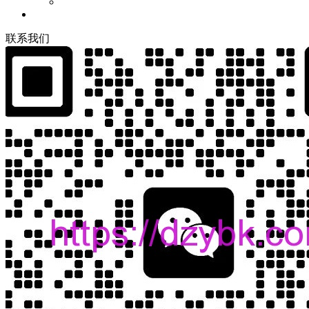
联
系
我
们