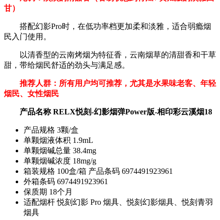
甘）
搭配幻影Pro时，在低功率档更加柔和淡雅，适合弱瘾烟
民入门使用。
以清香型的云南烤烟为特征香，云南烟草的清甜香和干草
甜，带给烟民舒适的劲头与满足感。
推荐人群：所有用户均可推荐，尤其是水果味老客、年轻
烟民、女性烟民
产品名称 RELX悦刻-幻影烟弹Power版-相印彩云溪烟18
产品规格 3颗/盒
单颗烟液体积 1.9mL
单颗烟碱总量 38.4mg
单颗烟碱浓度 18mg/g
箱装规格 100盒/箱 产品条码 6974491923961
外箱条码 6974491923961
保质期 18个月
适配烟杆 悦刻幻影 Pro 烟具、悦刻幻影烟具、悦刻青羽
烟具