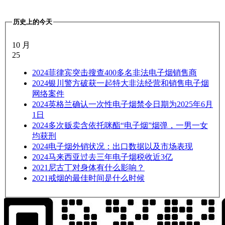
历史上的今天
10 月
25
2024
菲律宾突击搜查400多名非法电子烟销售商
2024
银川警方破获一起特大非法经营和销售电子烟
网络案件
2024
英格兰确认一次性电子烟禁令日期为2025年6月
1日
2024
多次贩卖含依托咪酯“电子烟”烟弹，一男一女
均获刑
2024
电子烟外销状况：出口数据以及市场表现
2024
马来西亚过去三年电子烟税收近3亿
2021
尼古丁对身体有什么影响？
2021
戒烟的最佳时间是什么时候