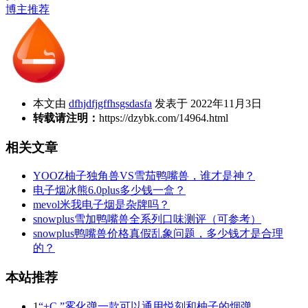
博主推荐
本文由
dfhjdfjgffhsgsdasfa
发表于 2022年11月3日
转载请注明：
https://dzybk.com/14964.html
相关文章
YOOZ柚子独角兽VS雪茄鸭嘴兽，谁才是神？
电子烟冰熊6.0plus多少钱一盒？
mevol米我电子烟是杂牌吗？
snowplus雪加鸭嘴兽全系列口味测评（可参考）
snowplus鸭嘴兽价格真假乱象问题，多少钱才是合理
的？
本站推荐
1
“+C ”雾化弹一款可以通用悦刻和柚子的烟弹