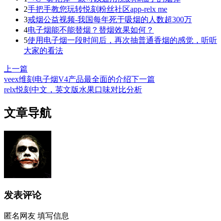
2
手把手教您玩转悦刻粉丝社区app-relx me
3
戒烟公益视频-我国每年死于吸烟的人数超300万
4
电子烟能不能替烟？替烟效果如何？
5
使用电子烟一段时间后，再次抽普通香烟的感觉，听听
大家的看法
上一篇
veex维刻电子烟V4产品最全面的介绍
下一篇
relx悦刻中文，英文版水果口味对比分析
文章导航
发表评论
匿名网友
填写信息