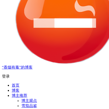
“香烟有毒”的博客
登录
首页
博客
博主推荐
博主观点
雪茄品鉴