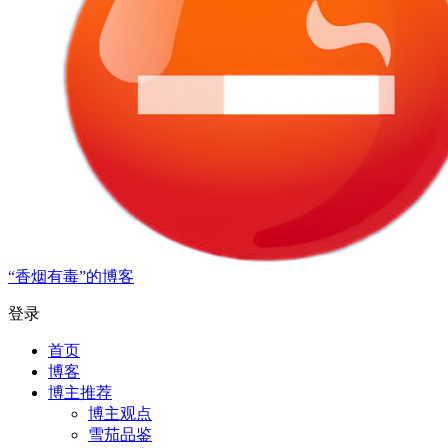
“香烟有毒”的博客
登录
首页
博客
博主推荐
博主观点
雪茄品鉴