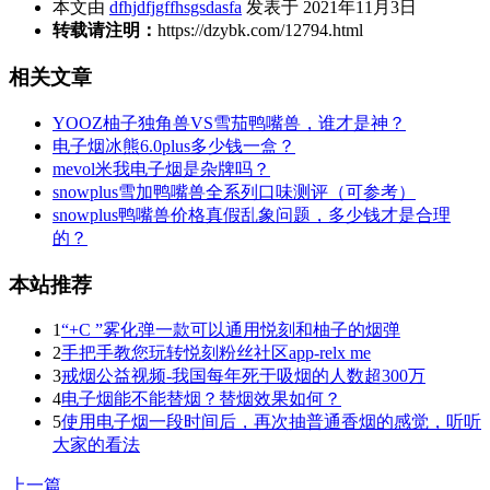
本文由
dfhjdfjgffhsgsdasfa
发表于 2021年11月3日
转载请注明：
https://dzybk.com/12794.html
相关文章
YOOZ柚子独角兽VS雪茄鸭嘴兽，谁才是神？
电子烟冰熊6.0plus多少钱一盒？
mevol米我电子烟是杂牌吗？
snowplus雪加鸭嘴兽全系列口味测评（可参考）
snowplus鸭嘴兽价格真假乱象问题，多少钱才是合理
的？
本站推荐
1
“+C ”雾化弹一款可以通用悦刻和柚子的烟弹
2
手把手教您玩转悦刻粉丝社区app-relx me
3
戒烟公益视频-我国每年死于吸烟的人数超300万
4
电子烟能不能替烟？替烟效果如何？
5
使用电子烟一段时间后，再次抽普通香烟的感觉，听听
大家的看法
上一篇