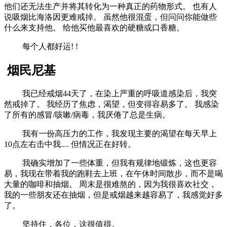
他们还无法生产并将其转化为一种真正的药物形式。
也有人
说吸烟比海洛因更难戒掉。
虽然他很混蛋，但问问你能做些
什么来支持他。
给他买他最喜欢的硬糖或口香糖。
每个人都好运! !
烟民尼基
我已经戒烟44天了，在染上严重的呼吸道感染后，我突
然戒掉了。
我经历了焦虑，渴望，但变得容易多了。
我感染
了所有的感冒/咳嗽/病毒，我厌倦了总是生病。
我有一份高压力的工作，我发现主要的渴望在每天早上
10点左右击中我....
但情况正在好转。
我确实增加了一些体重，但我有规律地锻炼，这也更容
易，我现在带着我的跑鞋去上班，在午休时间散步，而不是喝
大量的咖啡和抽烟。
周末是很难熬的，因为我很喜欢社交，
我的一些朋友还在抽烟，但是戒烟越来越容易了，我感觉好多
了。
坚持住，各位，这很值得。