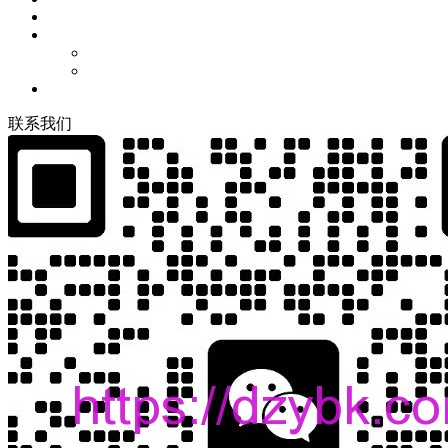
联
系
我
们