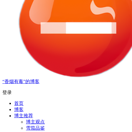
“香烟有毒”的博客
登录
首页
博客
博主推荐
博主观点
雪茄品鉴