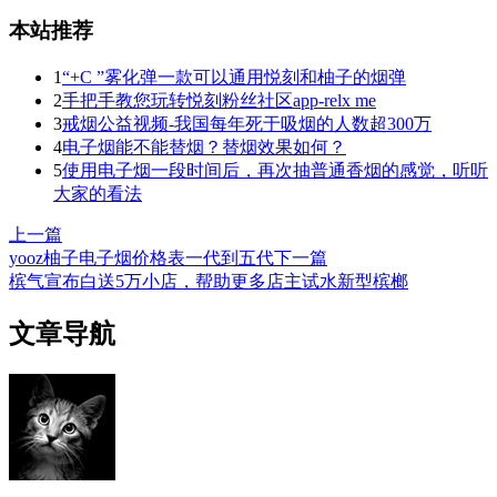
本站推荐
1
“+C ”雾化弹一款可以通用悦刻和柚子的烟弹
2
手把手教您玩转悦刻粉丝社区app-relx me
3
戒烟公益视频-我国每年死于吸烟的人数超300万
4
电子烟能不能替烟？替烟效果如何？
5
使用电子烟一段时间后，再次抽普通香烟的感觉，听听
大家的看法
上一篇
yooz柚子电子烟价格表一代到五代
下一篇
槟气宣布白送5万小店，帮助更多店主试水新型槟榔
文章导航