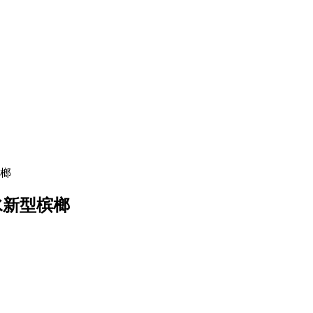
槟榔
水新型槟榔