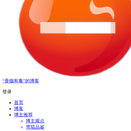
“香烟有毒”的博客
登录
首页
博客
博主推荐
博主观点
雪茄品鉴