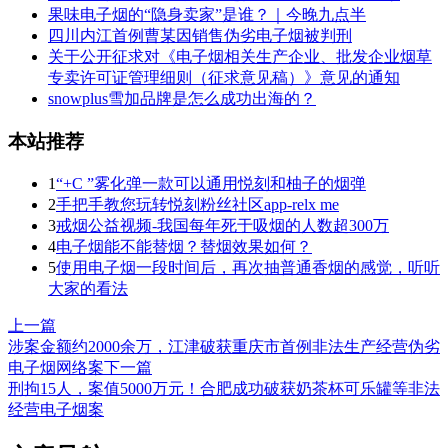
果味电子烟的“隐身卖家”是谁？｜今晚九点半
四川内江首例曹某因销售伪劣电子烟被判刑
关于公开征求对《电子烟相关生产企业、批发企业烟草
专卖许可证管理细则（征求意见稿）》意见的通知
snowplus雪加品牌是怎么成功出海的？
本站推荐
1
“+C ”雾化弹一款可以通用悦刻和柚子的烟弹
2
手把手教您玩转悦刻粉丝社区app-relx me
3
戒烟公益视频-我国每年死于吸烟的人数超300万
4
电子烟能不能替烟？替烟效果如何？
5
使用电子烟一段时间后，再次抽普通香烟的感觉，听听
大家的看法
上一篇
涉案金额约2000余万，江津破获重庆市首例非法生产经营伪劣
电子烟网络案
下一篇
刑拘15人，案值5000万元！合肥成功破获奶茶杯可乐罐等非法
经营电子烟案