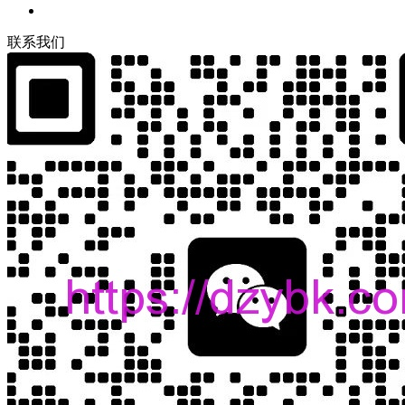
联
系
我
们