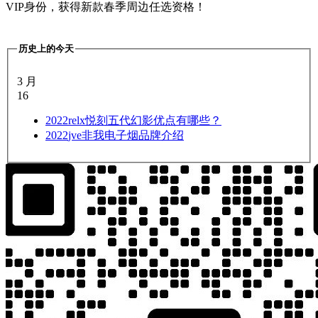
VIP身份，获得新款春季周边任选资格！
历史上的今天
3 月
16
2022
relx悦刻五代幻影优点有哪些？
2022
jve非我电子烟品牌介绍