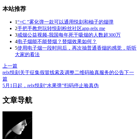
本站推荐
1
“+C ”雾化弹一款可以通用悦刻和柚子的烟弹
2
手把手教您玩转悦刻粉丝社区app-relx me
3
戒烟公益视频-我国每年死于吸烟的人数超300万
4
电子烟能不能替烟？替烟效果如何？
5
使用电子烟一段时间后，再次抽普通香烟的感觉，听听
大家的看法
上一篇
relx悦刻关于征集假冒线索及调整二维码验真服务的公告
下一
篇
5月1日起，relx悦刻“水果弹”扫码停止验真伪
文章导航