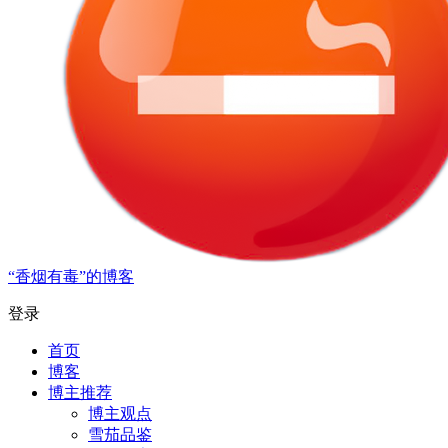
“香烟有毒”的博客
登录
首页
博客
博主推荐
博主观点
雪茄品鉴