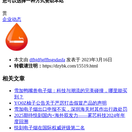
您可以选择一种方式赞助本站
赏
企业动态
本文由
dfhjdfjgffhsgsdasfa
发表于 2023年3月16日
转载请注明：
https://dzybk.com/15519.html
相关文章
雪加鸭嘴兽电子烟：科技与潮流的完美碰撞，哪里能买
到？
YO0Z柚子公告关于严厉打击假冒产品的声明
雪加电子烟出口申报不实，深圳海关对其作出行政处罚
2025期待悦刻国内+海外双发力——雾芯科技2024年年
度回溯
悦刻电子烟在国际权威评级第二名