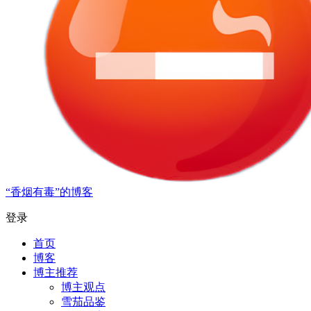
“香烟有毒”的博客
登录
首页
博客
博主推荐
博主观点
雪茄品鉴