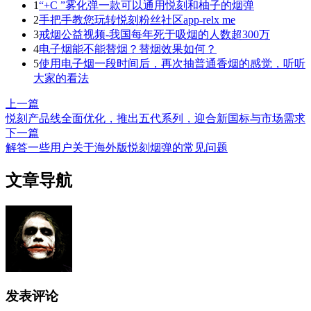
1
“+C ”雾化弹一款可以通用悦刻和柚子的烟弹
2
手把手教您玩转悦刻粉丝社区app-relx me
3
戒烟公益视频-我国每年死于吸烟的人数超300万
4
电子烟能不能替烟？替烟效果如何？
5
使用电子烟一段时间后，再次抽普通香烟的感觉，听听
大家的看法
上一篇
悦刻产品线全面优化，推出五代系列，迎合新国标与市场需求
下一篇
解答一些用户关于海外版悦刻烟弹的常见问题
文章导航
发表评论