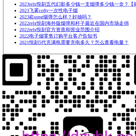
2023
relx悦刻五代幻影多少钱一支烟弹多少钱一盒？【
2023
飞雾cofty一次性电子烟
2023
崧song烟弹怎么样？好抽吗？
2022
relx悦刻海外版烟弹和杆子最近在国内市场走俏
2022
relx悦刻官方资质和营业范围介绍
2022
电子烟零售订购平台客户告知书
2021
悦刻5代充满电需要充电多久？怎么查看电量？