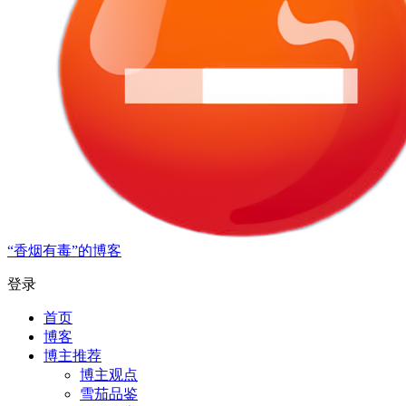
“香烟有毒”的博客
登录
首页
博客
博主推荐
博主观点
雪茄品鉴