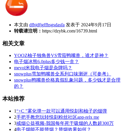
本文由
dfhjdfjgffhsgsdasfa
发表于 2024年9月17日
转载请注明：
https://dzybk.com/16739.html
相关文章
YOOZ柚子独角兽VS雪茄鸭嘴兽，谁才是神？
电子烟冰熊6.0plus多少钱一盒？
mevol米我电子烟是杂牌吗？
snowplus雪加鸭嘴兽全系列口味测评（可参考）
snowplus鸭嘴兽价格真假乱象问题，多少钱才是合理
的？
本站推荐
1
“+C ”雾化弹一款可以通用悦刻和柚子的烟弹
2
手把手教您玩转悦刻粉丝社区app-relx me
3
戒烟公益视频-我国每年死于吸烟的人数超300万
4
电子烟能不能替烟？替烟效果如何？