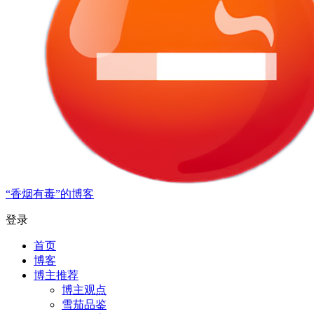
“香烟有毒”的博客
登录
首页
博客
博主推荐
博主观点
雪茄品鉴