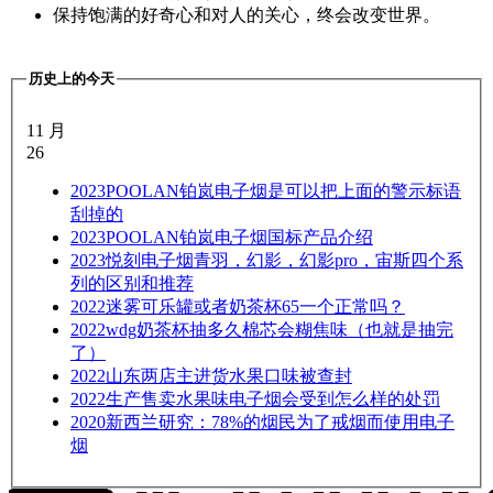
保持饱满的好奇心和对人的关心，终会改变世界。
历史上的今天
11 月
26
2023
POOLAN铂岚电子烟是可以把上面的警示标语
刮掉的
2023
POOLAN铂岚电子烟国标产品介绍
2023
悦刻电子烟青羽，幻影，幻影pro，宙斯四个系
列的区别和推荐
2022
迷雾可乐罐或者奶茶杯65一个正常吗？
2022
wdg奶茶杯抽多久棉芯会糊焦味（也就是抽完
了）
2022
山东两店主进货水果口味被查封
2022
生产售卖水果味电子烟会受到怎么样的处罚
2020
新西兰研究：78%的烟民为了戒烟而使用电子
烟