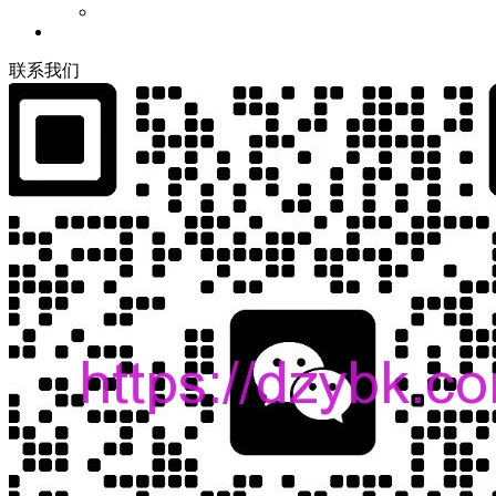
联
系
我
们