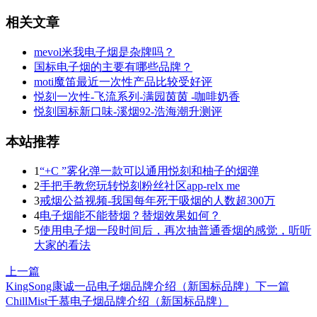
相关文章
mevol米我电子烟是杂牌吗？
国标电子烟的主要有哪些品牌？
moti魔笛最近一次性产品比较受好评
悦刻一次性-飞流系列-满园茵茵 -咖啡奶香
悦刻国标新口味-溪烟92-浩海潮升测评
本站推荐
1
“+C ”雾化弹一款可以通用悦刻和柚子的烟弹
2
手把手教您玩转悦刻粉丝社区app-relx me
3
戒烟公益视频-我国每年死于吸烟的人数超300万
4
电子烟能不能替烟？替烟效果如何？
5
使用电子烟一段时间后，再次抽普通香烟的感觉，听听
大家的看法
上一篇
KingSong康诚一品电子烟品牌介绍（新国标品牌）
下一篇
ChillMist千慕电子烟品牌介绍（新国标品牌）