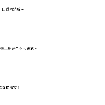
一口瞬间清醒～
地铁上用完全不会尴尬～
感直接清零！