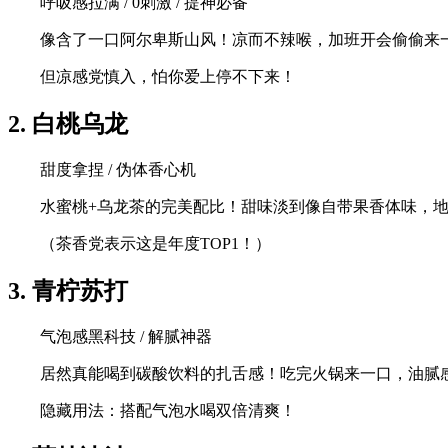
呼吸感拉满 / 0刺激 / 提神必备
像含了一口阿尔卑斯山风！凉而不辣喉，加班开会偷偷来
但凉感党慎入，怕你爱上停不下来！
2. 白桃乌龙
甜度拿捏 / 伪体香心机
水蜜桃+乌龙茶的完美配比！甜味淡到像自带果香体味，
（茶香党表示这是年度TOP1！）
3. 青柠苏打
气泡感黑科技 / 解腻神器
居然真能喝到碳酸饮料的扎舌感！吃完火锅来一口，油腻
隐藏用法：搭配气泡水喝双倍清爽！