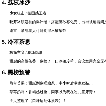
4. 荔枝冰沙
少女狙击 / 氛围感王者
咬开冰镇荔枝的爆汁感！搭配磨砂雾化壳，出街被追着问
避雷：嗜甜星人可能觉得不够浓郁
5. 冷萃茶息
极简主义 / 职场隐形
甜感的高级茶香！像抿了一口冰镇冷萃，会议室用完全无
6. 黑榜预警
热带芒果：甜腻到像喝糖浆，半小时后喉咙发黏…
草莓奶霜：香精感过重，同事以为我在吃儿童牙膏！
主页整理了【口味适配体质表】！