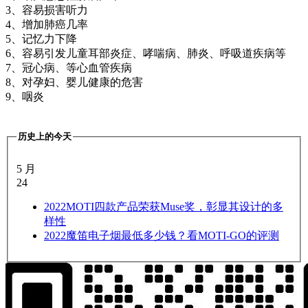
3、容易损害听力
4、增加肺癌几率
5、记忆力下降
6、容易引发儿童耳部炎症、哮喘病、肺炎、呼吸道疾病等
7、冠心病、等心血管疾病
8、对孕妇、婴儿健康的危害
9、咽炎
历史上的今天
5 月
24
2022
MOTI四款产品荣获Muse奖，彰显其设计的多
样性
2022
魔笛电子烟最低多少钱？看MOTI-GO的评测