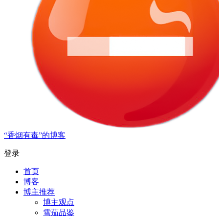
“香烟有毒”的博客
登录
首页
博客
博主推荐
博主观点
雪茄品鉴