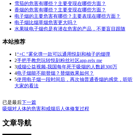
雪茄的危害有哪些？主要变现在哪些方面？
香烟的危害有哪些？主要变现在哪些方面？
电子烟的主要危害有哪些？主要表现在哪些方面？
电子烟比烟草烟危害更大吗？
水果味电子烟也是有潜在危害的产品，不要盲目跟随
本站推荐
1
“+C ”雾化弹一款可以通用悦刻和柚子的烟弹
2
手把手教您玩转悦刻粉丝社区app-relx me
3
戒烟公益视频-我国每年死于吸烟的人数超300万
4
电子烟能不能替烟？替烟效果如何？
5
使用电子烟一段时间后，再次抽普通香烟的感觉，听听
大家的看法
已是最后
下一篇
吸烟对人体的危害和戒烟后人体修复过程
文章导航