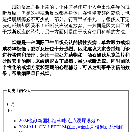
戒断反应是很正常的，个体差异使每个人会出现各异的戒
断反应。但是这些戒断反应都是身体正在慢慢变好的迹象，也
是摆脱烟瘾必不可少的一部分。行百里者半九十，很多人下定
决心戒烟却因受不了戒断反应被迫放弃。一方面是因为自己对
于戒断反应的恐慌，另一方面则是由于没有使用科学的方法。
烟瘾是一种国际卫生组织公认的慢性疾病，单靠毅力戒烟
成功率极低，戒断反应也十分强烈。因此建议大家去戒烟门诊
进行咨询和治疗，运用一些处方药物如：酒石酸伐尼克兰片和
盐酸安非他酮，来缓解尼古丁成瘾，减少戒断反应。同时辅以
个性化的戒烟方案和定期的心理辅导，可以达到事半功倍的效
果，帮助烟民早日戒烟。
历史上的今天
6 月
16
2024
悦刻新国标烟草味-点点灵犀溪烟33
2024
ALL ON！FEELM在迪拜全面亮相创新系列解