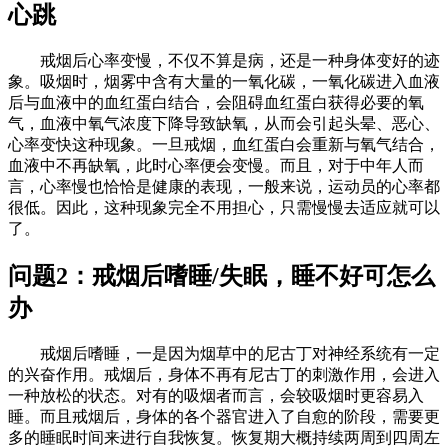
心跳
戒烟后心率变慢，不仅不算是病，还是一种身体变好的迹
象。吸烟时，烟雾中含有大量的一氧化碳，一氧化碳进入血液
后与血液中的血红蛋白结合，会阻碍血红蛋白获得必要的氧
气，血液中氧气浓度下降导致缺氧，从而会引起头晕、恶心、
心率变快这种现象。一旦戒烟，血红蛋白会重新与氧气结合，
血液中不再缺氧，此时心率便会变慢。而且，对于中年人而
言，心率慢也恰恰是健康的表现，一般来说，运动员的心率都
很低。因此，这种现象完全不用担心，只需慢慢去适应就可以
了。
问题2：戒烟后嗜睡/失眠，睡不好可怎么
办
戒烟后嗜睡，一是因为烟草中的尼古丁对神经系统有一定
的兴奋作用。戒烟后，身体不再有尼古丁的刺激作用，会进入
一种放松的状态。对有的吸烟者而言，会较吸烟时更容易入
睡。而且戒烟后，身体的各个器官进入了自愈的阶段，需要更
多的睡眠时间来进行自我恢复。恢复期大概持续两周到四周左