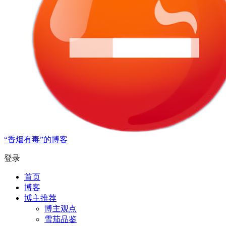
“香烟有毒”的博客
登录
首页
博客
博主推荐
博主观点
雪茄品鉴