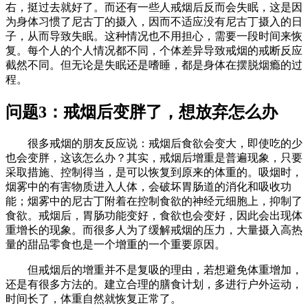
右，挺过去就好了。而还有一些人戒烟后反而会失眠，这是因
为身体习惯了尼古丁的摄入，因而不适应没有尼古丁摄入的日
子，从而导致失眠。这种情况也不用担心，需要一段时间来恢
复。每个人的个人情况都不同，个体差异导致戒烟的戒断反应
截然不同。但无论是失眠还是嗜睡，都是身体在摆脱烟瘾的过
程。
问题3：戒烟后变胖了，想放弃怎么办
很多戒烟的朋友反应说：戒烟后食欲会变大，即使吃的少
也会变胖，这该怎么办？其实，戒烟后增重是普遍现象，只要
采取措施、控制得当，是可以恢复到原来的体重的。吸烟时，
烟雾中的有害物质进入人体，会破坏胃肠道的消化和吸收功
能；烟雾中的尼古丁附着在控制食欲的神经元细胞上，抑制了
食欲。戒烟后，胃肠功能变好，食欲也会变好，因此会出现体
重增长的现象。而很多人为了缓解戒烟的压力，大量摄入高热
量的甜品零食也是一个增重的一个重要原因。
但戒烟后的增重并不是复吸的理由，若想避免体重增加，
还是有很多方法的。建立合理的膳食计划，多进行户外运动，
时间长了，体重自然就恢复正常了。