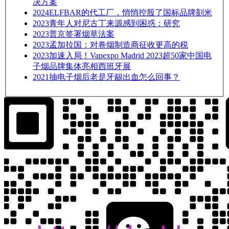
决方案
2024
ELFBAR的代工厂，悄悄控股了国标品牌刻米
2023
青年人对尼古丁来源感到困惑：研究
2023
普京签署烟草法案
2023
孟加拉国：对卷烟制造商征收更高的税
2023
加速入局！Vapexpo Madrid 2023超50家中国电
子烟品牌集体亮相西班牙展
2021
抽电子烟后老是牙龈出血怎么回事？