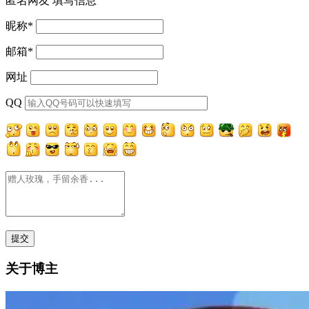
匿名网友
填写信息
昵称
*
邮箱
*
网址
QQ
关于博主