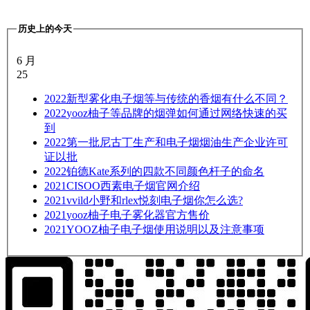
历史上的今天
6 月
25
2022
新型雾化电子烟等与传统的香烟有什么不同？
2022
yooz柚子等品牌的烟弹如何通过网络快速的买
到
2022
第一批尼古丁生产和电子烟烟油生产企业许可
证以批
2022
铂德Kate系列的四款不同颜色杆子的命名
2021
CISOO西素电子烟官网介绍
2021
vvild小野和rlex悦刻电子烟你怎么选?
2021
yooz柚子电子雾化器官方售价
2021
YOOZ柚子电子烟使用说明以及注意事项