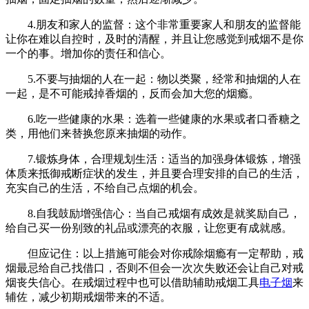
4.朋友和家人的监督：这个非常重要家人和朋友的监督能
让你在难以自控时，及时的清醒，并且让您感觉到戒烟不是你
一个的事。增加你的责任和信心。
5.不要与抽烟的人在一起：物以类聚，经常和抽烟的人在
一起，是不可能戒掉香烟的，反而会加大您的烟瘾。
6.吃一些健康的水果：选着一些健康的水果或者口香糖之
类，用他们来替换您原来抽烟的动作。
7.锻炼身体，合理规划生活：适当的加强身体锻炼，增强
体质来抵御戒断症状的发生，并且要合理安排的自己的生活，
充实自己的生活，不给自己点烟的机会。
8.自我鼓励增强信心：当自己戒烟有成效是就奖励自己，
给自己买一份别致的礼品或漂亮的衣服，让您更有成就感。
但应记住：以上措施可能会对你戒除烟瘾有一定帮助，戒
烟最忌给自己找借口，否则不但会一次次失败还会让自己对戒
烟丧失信心。在戒烟过程中也可以借助辅助戒烟工具
电子烟
来
辅佐，减少初期戒烟带来的不适。