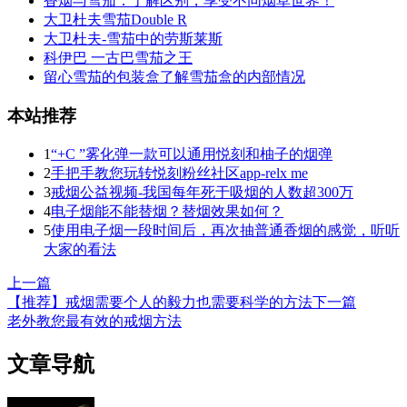
香烟与雪茄：了解区别，享受不同烟草世界！
大卫杜夫雪茄Double R
大卫杜夫-雪茄中的劳斯莱斯
科伊巴 一古巴雪茄之王
留心雪茄的包装盒了解雪茄盒的内部情况
本站推荐
1
“+C ”雾化弹一款可以通用悦刻和柚子的烟弹
2
手把手教您玩转悦刻粉丝社区app-relx me
3
戒烟公益视频-我国每年死于吸烟的人数超300万
4
电子烟能不能替烟？替烟效果如何？
5
使用电子烟一段时间后，再次抽普通香烟的感觉，听听
大家的看法
上一篇
【推荐】戒烟需要个人的毅力也需要科学的方法
下一篇
老外教您最有效的戒烟方法
文章导航