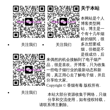
关于本站
本网站是个人
博客类型网
站，博主是一
个有十几年烟
龄的烟民，很
多次想要戒
关注我们
关注我们
烟，但都是不
是很成功，后
来偶然的机会接触到了电子烟产
品，很是喜欢。开博客，只为收集
一些电子烟行业的最新动态和新
闻，真正用心去了解电子烟，并且
分享给大家。
Copyright © 香烟有毒 版权所有.
关注我们
本站大部分资源收集于网络，只做
分享和交流使用，如有侵权转载，
请联系博主删除。