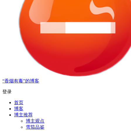
“香烟有毒”的博客
登录
首页
博客
博主推荐
博主观点
雪茄品鉴