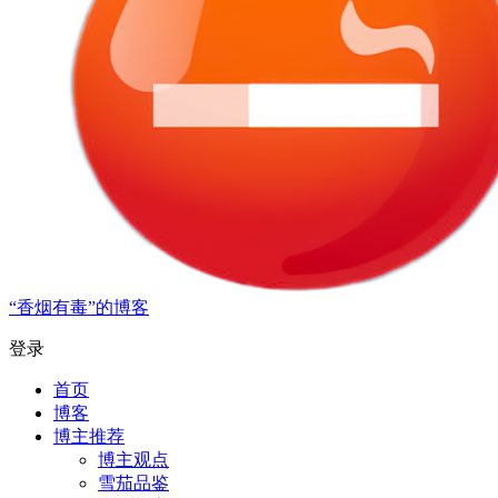
“香烟有毒”的博客
登录
首页
博客
博主推荐
博主观点
雪茄品鉴