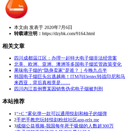
本文由 发表于 2020年7月6日
转载请注明：
https://dzybk.com/9164.html
相关文章
四川成都温江区：办理一起特大电子烟非法经营案
北美、欧洲、亚洲、澳洲等多国电子烟监管政策变化
果味电子烟的“隐身卖家”是谁？｜今晚九点半
韩国电子烟巨头出逃越南！ITM与Elentec转战印尼和马
来西亚，背后真相竟是……
四川内江首例曹某因销售伪劣电子烟被判刑
本站推荐
1
“+C ”雾化弹一款可以通用悦刻和柚子的烟弹
2
手把手教您玩转悦刻粉丝社区app-relx me
3
戒烟公益视频-我国每年死于吸烟的人数超300万