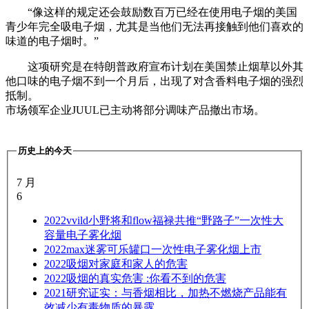
“像这样的规定还会鼓励数百万已经在使用电子烟的美国
青少年完全吸电子烟，尤其是当他们无法再接触到他们喜欢的
味道的电子烟时。”
这项研究是在特朗普政府宣布计划在美国禁止烟草以外其
他口味的电子烟不到一个月后，出现了对含香料电子烟的强烈
抵制。
市场领军企业JUUL已主动将部分调味产品撤出市场。
历史上的今天
7 月
6
2022
vvild小野将和flow福禄共推“野路子”一次性大
容量电子雾化烟
2022
max迷雾可乐罐口一次性电子雾化烟上市
2022
吸烟对家庭和家人的危害
2022
吸烟的真实危害 :你看不到的危害
2021
研究证实：与香烟相比，加热不燃烧产品能有
效减少有毒物质的暴露