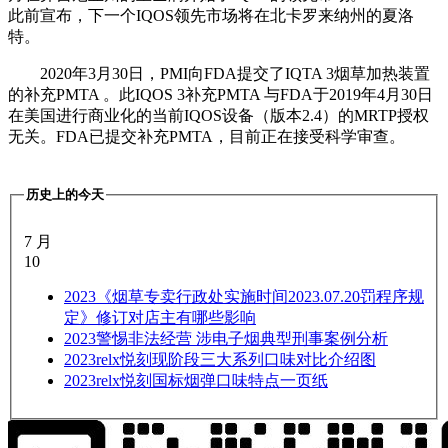
此前宣布，下一个IQOS领先市场将在北卡罗来纳州的夏洛
特。
2020年3月30日，PMI向FDA提交了IQTA 3烟草加热装置
的补充PMTA 。此IQOS 3补充PMTA 与FDA于2019年4月30日
在美国进行商业化的当前IQOS设备（版本2.4）的MRTP授权
无关。FDA已提交补充PMTA，目前正在接受科学审查。
历史上的今天
7 月
10
2023
《烟草专卖行政处实施时间2023.07.20罚程序规
定》修订对店主有哪些影响
2023
警惕非法经营 涉电子烟典型刑事案例分析
2023
relx悦刻现阶段三大系列口味对比介绍图
2023
relx悦刻国标烟弹口味特点一页纸