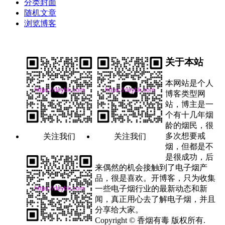
分类封面
随机文章
浏览博客
关于本站
本网站是个人
博客类型网
站，博主是一
个有十几年烟
龄的烟民，很
多次想要戒
关注我们
关注我们
烟，但都是不
是很成功，后
来偶然的机会接触到了电子烟产
品，很是喜欢。开博客，只为收集
一些电子烟行业的最新动态和新
闻，真正用心去了解电子烟，并且
分享给大家。
Copyright © 香烟有毒 版权所有.