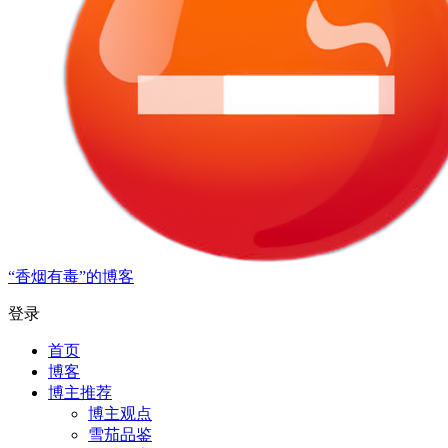
“香烟有毒”的博客
登录
首页
博客
博主推荐
博主观点
雪茄品鉴