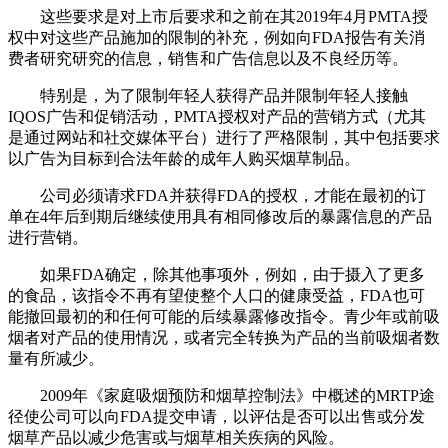
这些要求是对上市后要求和之前在其2019年4月PMTA授
权中对这些产品施加的限制的补充，例如向FDA报告有关消
费者研究研究的信息，销售和广告信息以及不良经历等。
特别是，为了限制年轻人获得产品并限制年轻人接触
IQOS广告和促销活动，PMTA授权对产品的营销方式（尤其
是通过网站和社交媒体平台）进行了严格限制，其中包括要求
以广告为目标到合法年龄的成年人购买烟草制品。
公司必须请求FDA并获得FDA的授权，才能在最初的订
单在4年后到期后继续使用具有相同修改后的暴露信息的产品
进行营销。
如果FDA确定，除其他事项外，例如，由于摄入了更多
的食品，该指令不再有望使整个人口的健康受益，FDA也可
能撤回最初的和任何可能的后续暴露修改指令。青少年或前吸
烟者对产品的使用情况，或者完全转换为产品的当前吸烟者数
量有所减少。
2009年《家庭吸烟预防和烟草控制法》中概述的MRTP途
径使公司可以向FDA提交申请，以评估是否可以出售或分发
烟草产品以减少危害或与烟草相关疾病的风险。