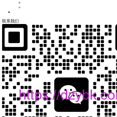
联
系
我
们