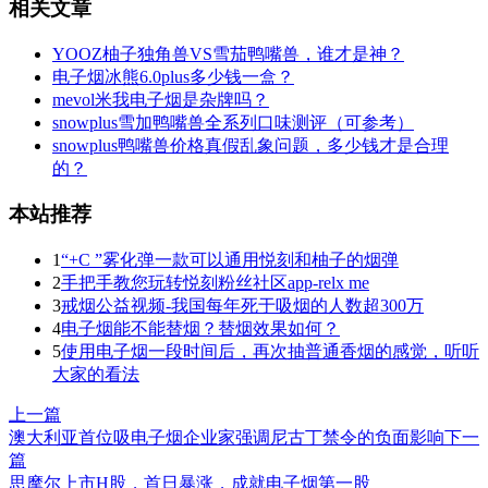
相关文章
YOOZ柚子独角兽VS雪茄鸭嘴兽，谁才是神？
电子烟冰熊6.0plus多少钱一盒？
mevol米我电子烟是杂牌吗？
snowplus雪加鸭嘴兽全系列口味测评（可参考）
snowplus鸭嘴兽价格真假乱象问题，多少钱才是合理
的？
本站推荐
1
“+C ”雾化弹一款可以通用悦刻和柚子的烟弹
2
手把手教您玩转悦刻粉丝社区app-relx me
3
戒烟公益视频-我国每年死于吸烟的人数超300万
4
电子烟能不能替烟？替烟效果如何？
5
使用电子烟一段时间后，再次抽普通香烟的感觉，听听
大家的看法
上一篇
澳大利亚首位吸电子烟企业家强调尼古丁禁令的负面影响
下一
篇
思摩尔上市H股，首日暴涨，成就电子烟第一股