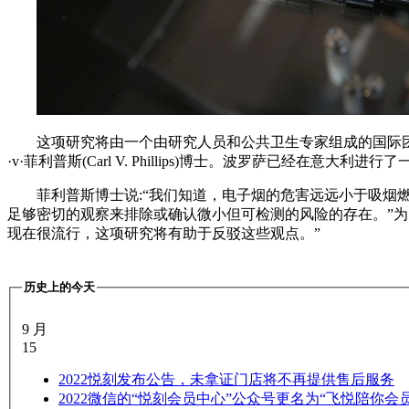
这项研究将由一个由研究人员和公共卫生专家组成的国际团队进行，其中包
·v·菲利普斯(Carl V. Phillips)博士。波罗萨已经在
菲利普斯博士说:“我们知道，电子烟的危害远远小于吸烟
足够密切的观察来排除或确认微小但可检测的风险的存在。”为
现在很流行，这项研究将有助于反驳这些观点。”
历史上的今天
9 月
15
2022
悦刻发布公告，未拿证门店将不再提供售后服务
2022
微信的“悦刻会员中心”公众号更名为“飞悦陪你会员