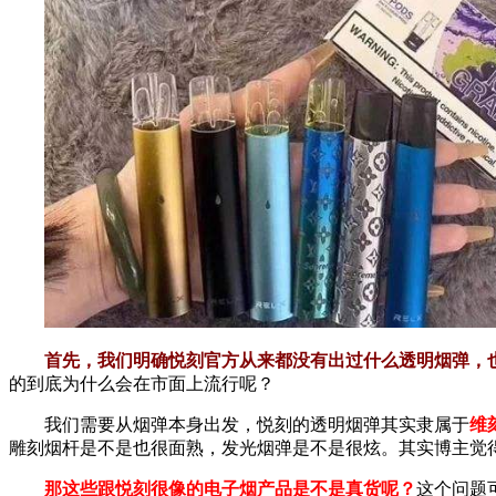
首先，我们明确悦刻官方从来都没有出过什么透明烟弹，
的到底为什么会在市面上流行呢？
我们需要从烟弹本身出发，悦刻的透明烟弹其实隶属于
维
雕刻烟杆是不是也很面熟，发光烟弹是不是很炫。其实博主觉
那这些跟悦刻很像的电子烟产品是不是真货呢？
这个问题