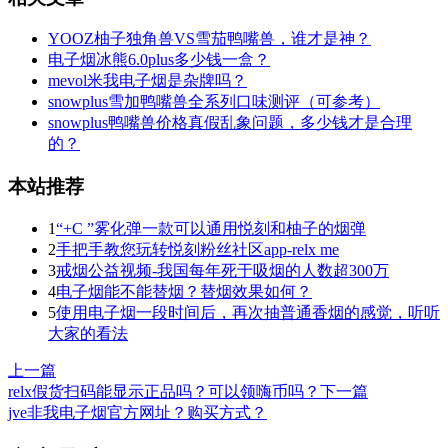
YOOZ柚子独角兽VS雪茄鸭嘴兽，谁才是神？
电子烟冰熊6.0plus多少钱一盒？
mevol米我电子烟是杂牌吗？
snowplus雪加鸭嘴兽全系列口味测评（可参考）
snowplus鸭嘴兽价格真假乱象问题，多少钱才是合理
的？
本站推荐
1
“+C ”雾化弹一款可以通用悦刻和柚子的烟弹
2
手把手教您玩转悦刻粉丝社区app-relx me
3
戒烟公益视频-我国每年死于吸烟的人数超300万
4
电子烟能不能替烟？替烟效果如何？
5
使用电子烟一段时间后，再次抽普通香烟的感觉，听听
大家的看法
上一篇
relx假货扫码能显示正品吗？可以领嗨币吗？
下一篇
jve非我电子烟官方网址？购买方式？