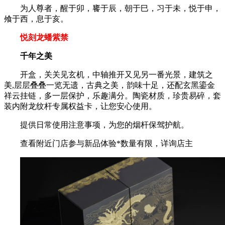
为人尊者，醒于卯，饔于辰，朝于巳，习于未，悦于申，
飧于西，息于亥。
悦刻龙蟠紫禁
千年之美
开盒，关关见玄机，中轴推开又见另一番光景，建筑之
美,层层叠叠一览无遗，古典之美，韵味十足，还配玄黑鎏金
祥云挂链，多一层保护，乐趣满分。陶瓷材质，珍贵易碎，套
装内附龙纹杆专属权益卡，让您安心使用。
提供日常使用注意事项，为您的烟杆保驾护航。
查看附近门店参与新品体验*数量有限，详询店主