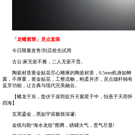
「龙蟠紫禁」灵点套装
今日限量发售!到店抢先试用
古云:家无瓷不雅，二人无瓷不贵。
陶瓷材质黄金贴花尽心雕琢的陶瓷材质，0.5mm机身如蝉
翼，不厚重，黄金贴花，工整流畅，刚柔并济，灵点烟杆独有
蓝牙功能，让古典与现代完美融合。
【蟠龙于东，蛰伏于崖而欲升天紫星于中，恒悬于天而怀
四海】
玄黑鎏金，黑如宇宙极致深邃;
金线勾勒“海水龙纹”图腾，磅礴大气，贵气尽显!