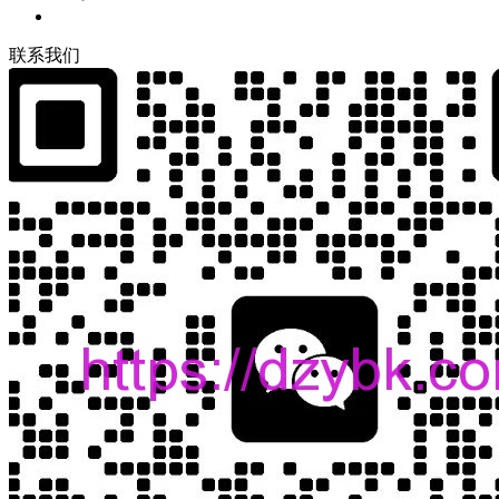
联
系
我
们