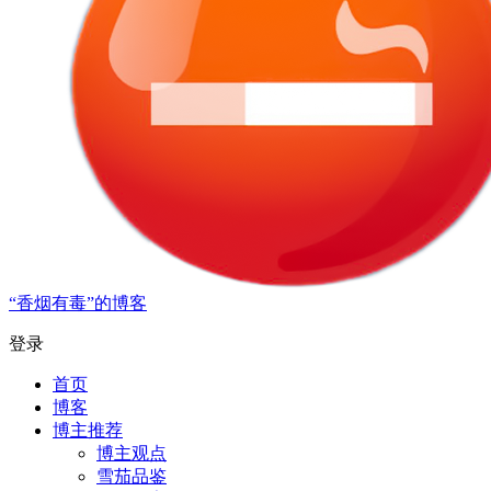
“香烟有毒”的博客
登录
首页
博客
博主推荐
博主观点
雪茄品鉴