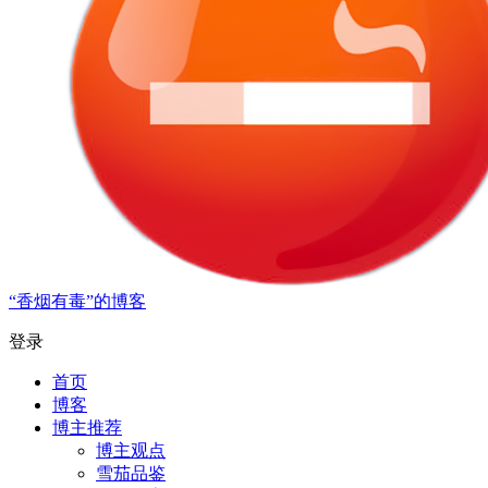
“香烟有毒”的博客
登录
首页
博客
博主推荐
博主观点
雪茄品鉴