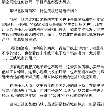
润空间比任何数码、手机产品都要大得多。
华强北数码商家，转型美妆还是电子烟？
当然，华强北档口老板的主要客户还是批发商和中小卖家
(烟酒店、便利店的商家和微商是他们的主要目标客户)，现在
厂商给华强北商家的利润空间都比较大，如果专注批发，能够
在短期内赚取很大的收益。而且，华强北向来都是以批发数码
产品、货源集散著称。
说到烟酒店、便利店的商家，得益于线上“禁售”，销量有
不少的增长，也都看好未来线下电子烟市场的潜力，尤其是
二、三线城市的用户。
没有电商再想买电子烟也不容易，这些实体店和小卖部自
然成了香饽饽。这些小规模批发的店家，也希望能在华强北筛
选出合适的电子烟货源，建立比较通畅的进货和物流渠道。
在华强北大街，这里有流向全国各地的供应商，在这里很
容易地撬动整个市场，同时电子烟的出现也让华强北一些陷入
经营困境的数码卖家，获得了“暂时”生存和转型的契机。
目前走进某某数码城，虽然还是数码城的标志，但是看到