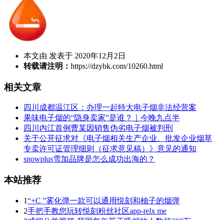
本文由 发表于 2020年12月2日
转载请注明：
https://dzybk.com/10260.html
相关文章
四川成都温江区：办理一起特大电子烟非法经营案
果味电子烟的“隐身卖家”是谁？｜今晚九点半
四川内江首例曹某因销售伪劣电子烟被判刑
关于公开征求对《电子烟相关生产企业、批发企业烟草
专卖许可证管理细则（征求意见稿）》意见的通知
snowplus雪加品牌是怎么成功出海的？
本站推荐
1
“+C ”雾化弹一款可以通用悦刻和柚子的烟弹
2
手把手教您玩转悦刻粉丝社区app-relx me