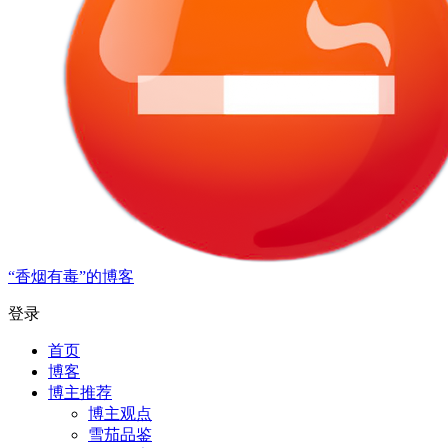
“香烟有毒”的博客
登录
首页
博客
博主推荐
博主观点
雪茄品鉴