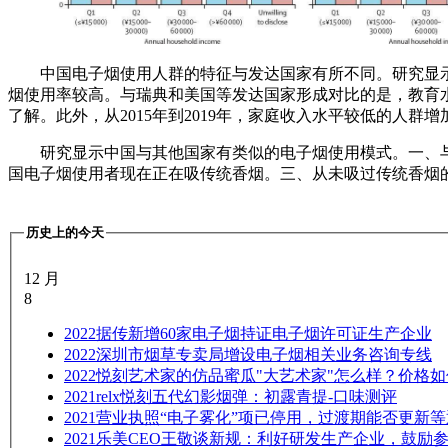
中国电子烟使用人群的特征与发达国家有所不同。研究显示
烟使用率较高。与瑞典和美国等发达国家形成对比的是，教育
了解。此外，从2015年到2019年，家庭收入水平较低的人
研究显示中国与其他国家有类似的电子烟使用模式。一、与其
国电子烟使用者现在正在吸传统香烟。三、从未吸过传统香烟
历史上的今天
12 月
8
2022
据传新增60家电子烟持证电子烟许可证生产企业
2022
深圳市烟草专卖局增设电子烟相关业务咨询专线
2022
悦刻艺术家的仿品蜜瓜"大艺术家"怎么样？价格如
2021
relx悦刻五代幻影烟弹：初露青提-口味测评
2021
营业执照“电子雾化”项已停用，过渡期能否更新等
2021
乐美CEO王敬谈新规：利好研发生产企业，鼓励