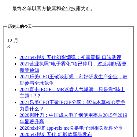
最终名单以官方披露和企业披露为准。
历史上的今天
12 月
8
2021
relx悦刻五代幻影烟弹：初露青提-口味测评
2021
营业执照“电子雾化”项已停用，过渡期能否更
新等通知
2021
乐美CEO王敬谈新规：利好研发生产企业，鼓
励参与全球竞争
2021
直击IECIE：MR迷睿人气爆满，只是靠“骑士
主题”吗？
2021
乐美CEO王敬IECIE分享：低温本草核心竞争
力是什么？
2020
柳叶刀：中国成人电子烟使用率从2015至2019
年显著升高
2020
relx悦刻app-relx me兑换电子烟相关配件分享
2020
relx悦刻五代-幻影款新品发布