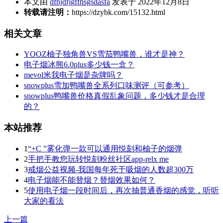
本文由
dfhjdfjgffhsgsdasfa
发表于 2022年12月8日
转载请注明：
https://dzybk.com/15132.html
相关文章
YOOZ柚子独角兽VS雪茄鸭嘴兽，谁才是神？
电子烟冰熊6.0plus多少钱一盒？
mevol米我电子烟是杂牌吗？
snowplus雪加鸭嘴兽全系列口味测评（可参考）
snowplus鸭嘴兽价格真假乱象问题，多少钱才是合理
的？
本站推荐
1
“+C ”雾化弹一款可以通用悦刻和柚子的烟弹
2
手把手教您玩转悦刻粉丝社区app-relx me
3
戒烟公益视频-我国每年死于吸烟的人数超300万
4
电子烟能不能替烟？替烟效果如何？
5
使用电子烟一段时间后，再次抽普通香烟的感觉，听听
大家的看法
上一篇