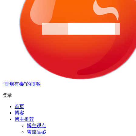
“香烟有毒”的博客
登录
首页
博客
博主推荐
博主观点
雪茄品鉴