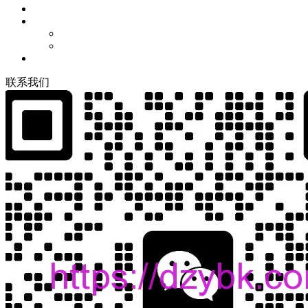
联
系
我
们